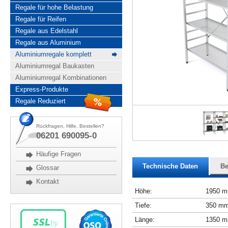
Regale für hohe Belastung
Regale für Reifen
Regale aus Edelstahl
Regale aus Aluminium
Aluminiumregale komplett
Aluminiumregal Baukasten
Aluminiumregal Kombinationen
Express-Produkte
Regale Reduziert
Rückfragen, Hilfe, Bestellen?
06201 690095-0
Häufige Fragen
Technische Daten
Be
Glossar
Kontakt
Höhe:
1950 
Tiefe:
350 m
Länge:
1350 