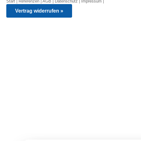
Start
|
Referenzen
|
AGB
|
Datenschutz
|
Impressum
|
Vertrag widerrufen »