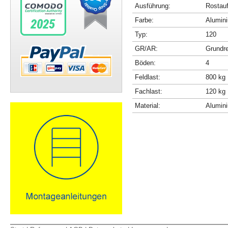
Ausführung:
Rostau
Farbe:
Alumini
Typ:
120
GR/AR:
Grundr
Böden:
4
Feldlast:
800 kg
Fachlast:
120 kg
Material:
Alumin