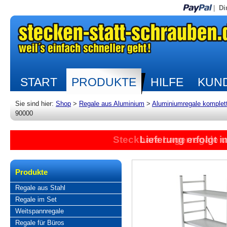
|
Di
START
PRODUKTE
HILFE
KUND
Sie sind hier:
Shop
>
Regale aus Aluminium
>
Aluminiumregale komplet
90000
Steckbare Lagerregale 
Lieferung erfolgt 
Produkte
Regale aus Stahl
Regale im Set
Weitspannregale
Regale für Büros