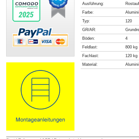
Ausführung:
Rostau
Farbe:
Alumini
Typ:
120
GR/AR:
Grundr
Böden:
4
Feldlast:
800 kg
Fachlast:
120 kg
Material:
Alumin