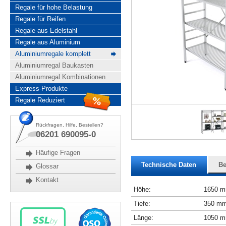
Regale für hohe Belastung
Regale für Reifen
Regale aus Edelstahl
Regale aus Aluminium
Aluminiumregale komplett
Aluminiumregal Baukasten
Aluminiumregal Kombinationen
Express-Produkte
Regale Reduziert
Rückfragen, Hilfe, Bestellen?
06201 690095-0
Häufige Fragen
Technische Daten
Be
Glossar
Kontakt
Höhe:
1650 
Tiefe:
350 m
Länge:
1050 