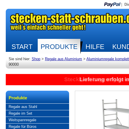
|
Di
START
PRODUKTE
HILFE
KUND
Sie sind hier:
Shop
>
Regale aus Aluminium
>
Aluminiumregale komplet
90000
Steckbare Lagerregale 
Lieferung erfolgt 
Produkte
Regale aus Stahl
Regale im Set
Weitspannregale
Regale für Büros