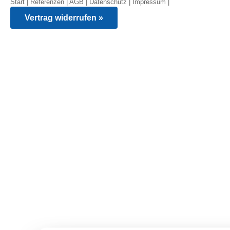
Start
|
Referenzen
|
AGB
|
Datenschutz
|
Impressum
|
Vertrag widerrufen »