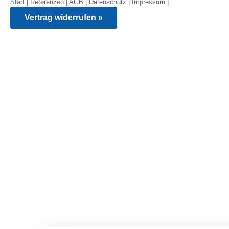
Start
|
Referenzen
|
AGB
|
Datenschutz
|
Impressum
|
Vertrag widerrufen »