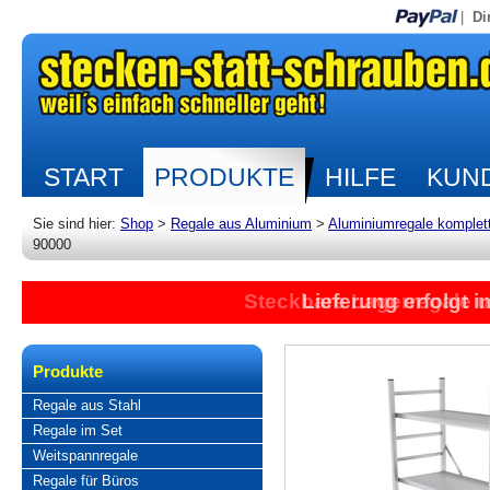
|
Di
START
PRODUKTE
HILFE
KUND
Sie sind hier:
Shop
>
Regale aus Aluminium
>
Aluminiumregale komplet
90000
Steckbare Lagerregale 
Lieferung erfolgt 
Produkte
Regale aus Stahl
Regale im Set
Weitspannregale
Regale für Büros