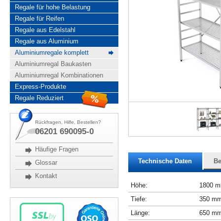
Regale für hohe Belastung
Regale für Reifen
Regale aus Edelstahl
Regale aus Aluminium
Aluminiumregale komplett
Aluminiumregal Baukasten
Aluminiumregal Kombinationen
Express-Produkte
Regale Reduziert
Rückfragen, Hilfe, Bestellen?
06201 690095-0
Häufige Fragen
Technische Daten
Be
Glossar
Kontakt
Höhe:
1800 
Tiefe:
350 m
Länge:
650 m