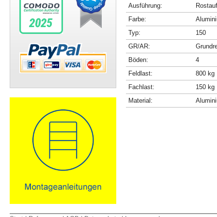
Ausführung:
Rostau
Farbe:
Alumini
Typ:
150
GR/AR:
Grundr
Böden:
4
Feldlast:
800 kg
Fachlast:
150 kg
Material:
Alumin