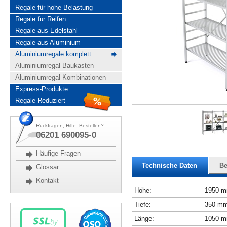
Regale für hohe Belastung
Regale für Reifen
Regale aus Edelstahl
Regale aus Aluminium
Aluminiumregale komplett
Aluminiumregal Baukasten
Aluminiumregal Kombinationen
Express-Produkte
Regale Reduziert
Rückfragen, Hilfe, Bestellen?
06201 690095-0
Häufige Fragen
Technische Daten
Be
Glossar
Kontakt
Höhe:
1950 
Tiefe:
350 m
Länge:
1050 