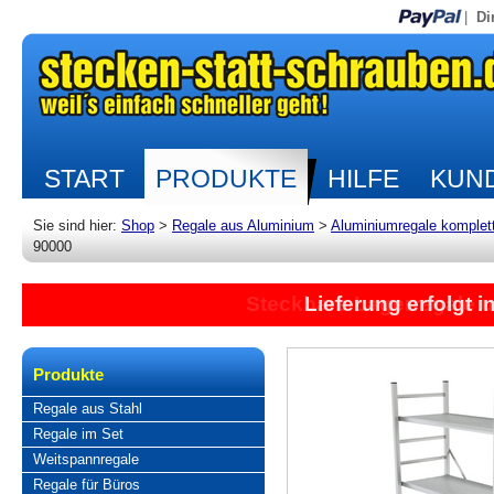
|
Di
START
PRODUKTE
HILFE
KUND
Sie sind hier:
Shop
>
Regale aus Aluminium
>
Aluminiumregale komplet
90000
Lieferung erfolgt 
Produkte
Regale aus Stahl
Regale im Set
Weitspannregale
Regale für Büros