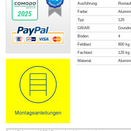
Ausführung:
Rostau
Farbe:
Alumini
Typ:
120
GR/AR:
Grundr
Böden:
4
Feldlast:
800 kg
Fachlast:
120 kg
Material:
Alumin