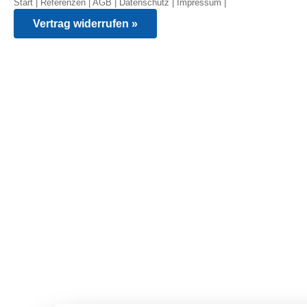
Start
|
Referenzen
|
AGB
|
Datenschutz
|
Impressum
|
Vertrag widerrufen »