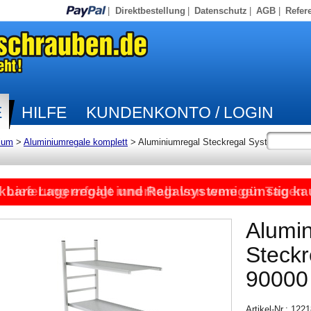
|
Direktbestellung
|
Datenschutz
|
AGB
|
Refer
E
HILFE
KUNDENKONTO / LOGIN
ium
>
Aluminiumregale komplett
>
Aluminiumregal Steckregal System
kbare Lagerregale und Regalsysteme günstig ka
Lieferung erfolgt innerhalb von wenigen Tagen
Alumi
Steck
90000
Artikel-Nr.: 12