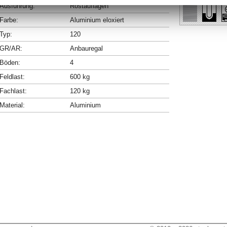
Ausführung:
Rostauflagen
Farbe:
Aluminium eloxiert
Typ:
120
GR/AR:
Anbauregal
Böden:
4
Feldlast:
600 kg
Fachlast:
120 kg
Material:
Aluminium