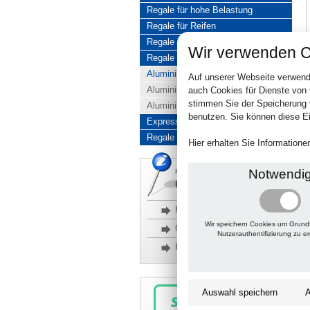
Regale für hohe Belastung
Regale für Reifen
Regale aus Edelstahl
Wir verwenden C
Regale aus Aluminium
Aluminiumregale komplett
Auf unserer Webseite verwend
Aluminiumregal Baukasten
auch Cookies für Dienste von
stimmen Sie der Speicherung 
Aluminiumregal Kombinationen
benutzen. Sie können diese Ei
Express-Produkte
Regale Reduziert
Hier erhalten Sie Information
Notwendi
Rückfragen, Hilfe, Bestellen?
06201 690095-0
Häufige Fragen
Wir speichern Cookies um Grund
Glossar
Nutzerauthentifizierung zu e
Kontakt
Auswahl speichern
A