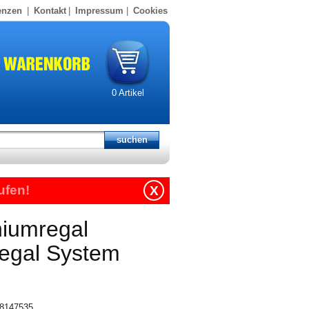
enzen
|
Kontakt
|
Impressum
|
Cookies
0
Artikel
ufen!
X
niumregal
regal System
218147535