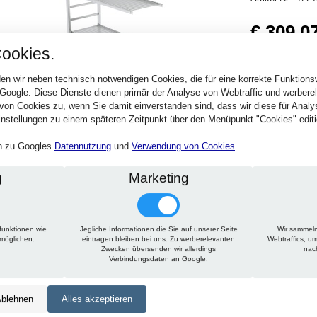
€ 309,0
ookies.
367,79 € inkl. MwSt
Verfügbarkeit:
Sofort
en wir neben technisch notwendigen Cookies, die für eine korrekte Funktion
 Google. Diese Dienste dienen primär der Analyse von Webtraffic und werber
von Cookies zu, wenn Sie damit einverstanden sind, dass wir diese für Anal
Stck.
nstellungen zu einem späteren Zeitpunkt über den Menüpunkt "Cookies" editi
en zu Googles
Datennutzung
und
Verwendung von Cookies
g
Marketing
funktionen wie
Jegliche Informationen die Sie auf unserer Seite
Wir sammeln
Technische Daten
Beschreibung
rmöglichen.
eintragen bleiben bei uns. Zu werberelevanten
Webtraffics, u
Zwecken übersenden wir allerdings
nac
Verbindungsdaten an Google.
Höhe:
1800 mm
Tiefe:
350 mm
blehnen
Alles akzeptieren
Länge:
1475 mm