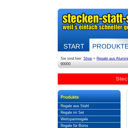
START
PRODUKT
Sie sind hier:
Shop
>
Regale aus Alumin
90000
Stec
Produkte
Regale aus Stahl
Regale im Set
Weitspannregale
Regale für Büros