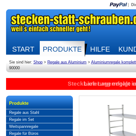
|
Di
START
PRODUKTE
HILFE
KUND
Sie sind hier:
Shop
>
Regale aus Aluminium
>
Aluminiumregale komplet
90000
Steckbare Lagerregale 
Lieferung erfolgt 
Produkte
Regale aus Stahl
Regale im Set
Weitspannregale
Regale für Büros