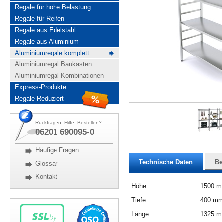
Regale für hohe Belastung
Regale für Reifen
Regale aus Edelstahl
Regale aus Aluminium
Aluminiumregale komplett
Aluminiumregal Baukasten
Aluminiumregal Kombinationen
Express-Produkte
Regale Reduziert
Rückfragen, Hilfe, Bestellen?
06201 690095-0
Häufige Fragen
Technische Daten
Be
Glossar
Kontakt
Höhe:
1500 
Tiefe:
400 m
Länge:
1325 