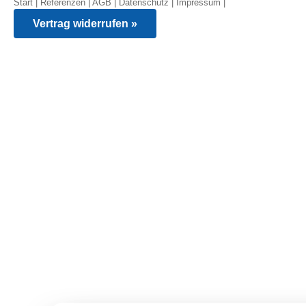
Start
|
Referenzen
|
AGB
|
Datenschutz
|
Impressum
|
Vertrag widerrufen »