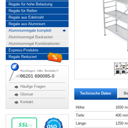
Regale für hohe Belastung
Regale für Reifen
Regale aus Edelstahl
Regale aus Aluminium
Aluminiumregale komplett
Aluminiumregal Baukasten
Aluminiumregal Kombinationen
Express-Produkte
Regale Reduziert
Rückfragen, Hilfe, Bestellen?
06201 690095-0
Häufige Fragen
Technische Daten
Be
Glossar
Kontakt
Höhe:
1650 
Tiefe:
400 m
Länge:
1250 