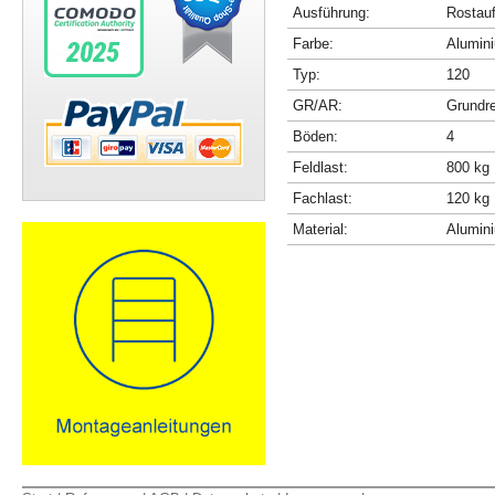
Ausführung:
Rostau
Farbe:
Alumini
Typ:
120
GR/AR:
Grundr
Böden:
4
Feldlast:
800 kg
Fachlast:
120 kg
Material:
Alumin