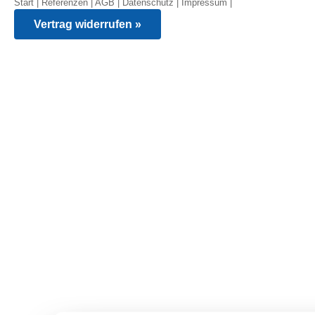
Start
|
Referenzen
|
AGB
|
Datenschutz
|
Impressum
|
Vertrag widerrufen »