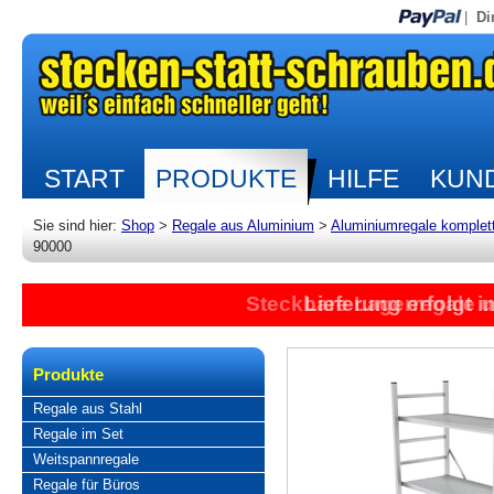
|
Di
START
PRODUKTE
HILFE
KUND
Sie sind hier:
Shop
>
Regale aus Aluminium
>
Aluminiumregale komplet
90000
Steckbare Lagerregale 
Lieferung erfolgt 
Produkte
Regale aus Stahl
Regale im Set
Weitspannregale
Regale für Büros