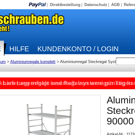
|
Direktbestellung
|
Datenschutz
|
AGB
|
Refer
E
HILFE
KUNDENKONTO / LOGIN
ium
>
Aluminiumregale komplett
>
Aluminiumregal Steckregal System
kbare Lagerregale und Regalsysteme günstig ka
Lieferung erfolgt innerhalb von wenigen Tagen
Alumi
Steck
90000
Artikel-Nr.: 112