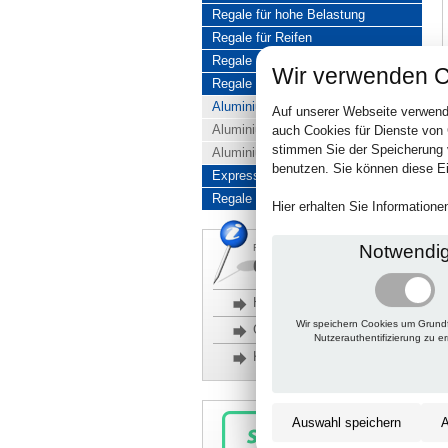
Regale für hohe Belastung
Regale für Reifen
Regale aus Edelstahl
Wir verwenden C
Regale aus Aluminium
Aluminiumregale komplett
Auf unserer Webseite verwend
Aluminiumregal Baukasten
auch Cookies für Dienste von
stimmen Sie der Speicherung 
Aluminiumregal Kombinationen
benutzen. Sie können diese Ei
Express-Produkte
Regale Reduziert
Hier erhalten Sie Information
Notwendi
Rückfragen, Hilfe, Bestellen?
06201 690095-0
Häufige Fragen
Wir speichern Cookies um Grund
Glossar
Nutzerauthentifizierung zu e
Kontakt
Auswahl speichern
A