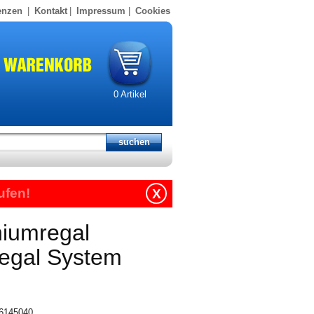
enzen
|
Kontakt
|
Impressum
|
Cookies
0
Artikel
ufen!
X
niumregal
regal System
16145040