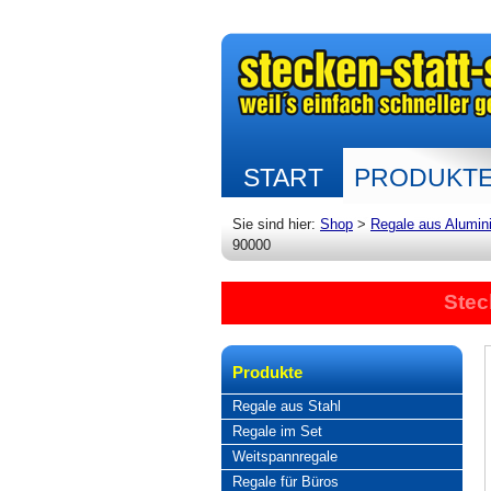
START
PRODUKT
Sie sind hier:
Shop
>
Regale aus Alumin
90000
Stec
Produkte
Regale aus Stahl
Regale im Set
Weitspannregale
Regale für Büros