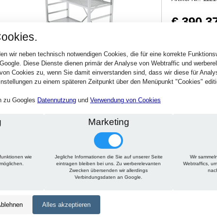
€ 390,3
ookies.
464,54 € inkl. MwSt
Verfügbarkeit:
Sofort
en wir neben technisch notwendigen Cookies, die für eine korrekte Funktion
 Google. Diese Dienste dienen primär der Analyse von Webtraffic und werber
von Cookies zu, wenn Sie damit einverstanden sind, dass wir diese für Anal
Stck.
nstellungen zu einem späteren Zeitpunkt über den Menüpunkt "Cookies" editi
en zu Googles
Datennutzung
und
Verwendung von Cookies
g
Marketing
funktionen wie
Jegliche Informationen die Sie auf unserer Seite
Wir sammeln
Technische Daten
Beschreibung
Zu diesem Artikel passt
rmöglichen.
eintragen bleiben bei uns. Zu werberelevanten
Webtraffics, u
Zwecken übersenden wir allerdings
nac
Verbindungsdaten an Google.
Höhe:
1650 mm
Tiefe:
400 mm
blehnen
Alles akzeptieren
Länge:
1450 mm