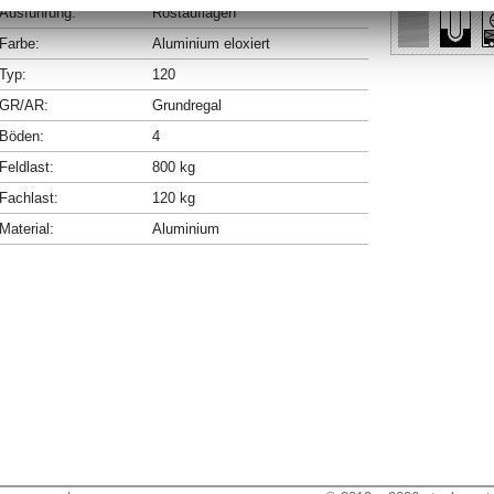
Ausführung:
Rostauflagen
Farbe:
Aluminium eloxiert
Typ:
120
GR/AR:
Grundregal
Böden:
4
Feldlast:
800 kg
Fachlast:
120 kg
Material:
Aluminium