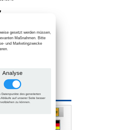
7
. +
Versand
 lieferbar
sweise gesetzt werden müssen,
elevanten Maßnahmen. Bitte
yse- und Marketingzwecke
eren.
Analyse
 Datenpunkte des generierten
 auch
m Abläufe auf unserer Seite besser
hvollziehen zu können.