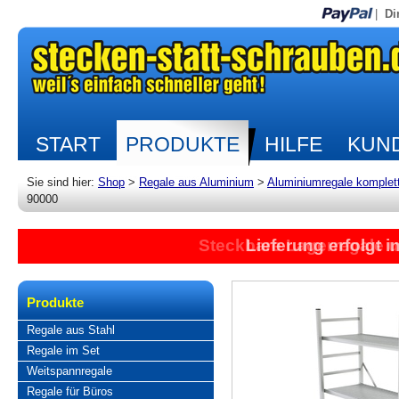
|
Di
START
PRODUKTE
HILFE
KUND
Sie sind hier:
Shop
>
Regale aus Aluminium
>
Aluminiumregale komplet
90000
Steckbare Lagerregale 
Lieferung erfolgt 
Produkte
Regale aus Stahl
Regale im Set
Weitspannregale
Regale für Büros