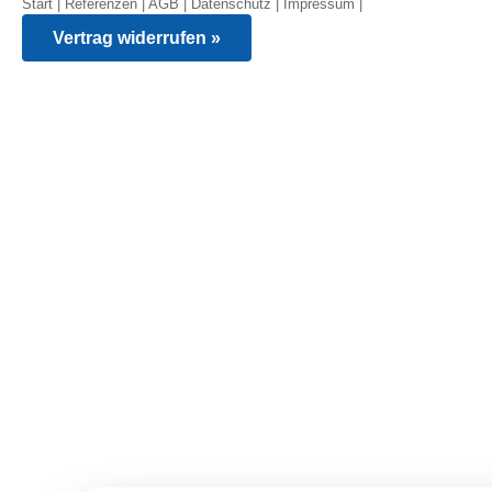
Start
|
Referenzen
|
AGB
|
Datenschutz
|
Impressum
|
Vertrag widerrufen »