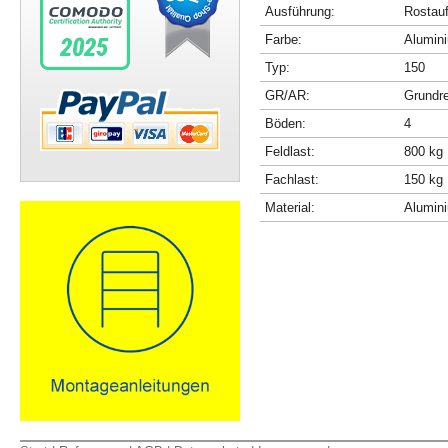
Ausführung:
Rostau
Farbe:
Alumini
Typ:
150
GR/AR:
Grundr
Böden:
4
Feldlast:
800 kg
Fachlast:
150 kg
Material:
Alumin