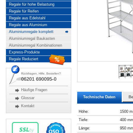
Regale für hohe Belastung
Regale für Reifen
Regale aus Edelstahl
Regale aus Aluminium
Aluminiumregale komplett
Aluminiumregal Baukasten
Aluminiumregal Kombinationen
Express-Produkte
Regale Reduziert
Rückfragen, Hilfe, Bestellen?
06201 690095-0
Häufige Fragen
Technische Daten
Be
Glossar
Kontakt
Höhe:
1500 
Tiefe:
400 m
Länge:
950 m