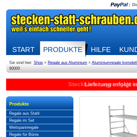
|
Di
START
PRODUKTE
HILFE
KUND
Sie sind hier:
Shop
>
Regale aus Aluminium
>
Aluminiumregale komplet
90000
Steckbare Lagerregale 
Lieferung erfolgt 
Produkte
Regale aus Stahl
Regale im Set
Weitspannregale
Regale für Büros