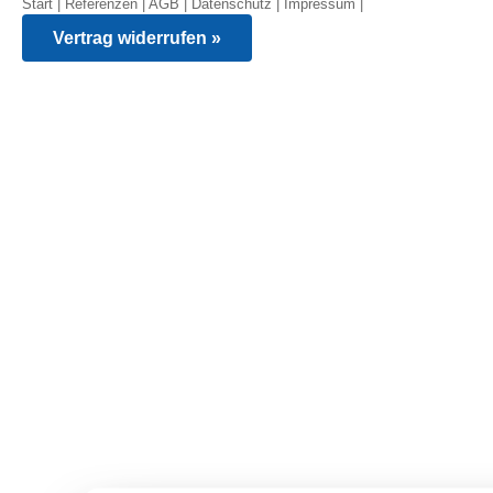
Start
|
Referenzen
|
AGB
|
Datenschutz
|
Impressum
|
Vertrag widerrufen »