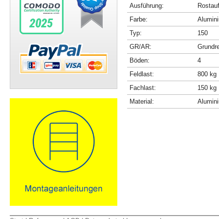
Ausführung:
Rostau
Farbe:
Alumini
Typ:
150
GR/AR:
Grundr
Böden:
4
Feldlast:
800 kg
Fachlast:
150 kg
Material:
Alumin