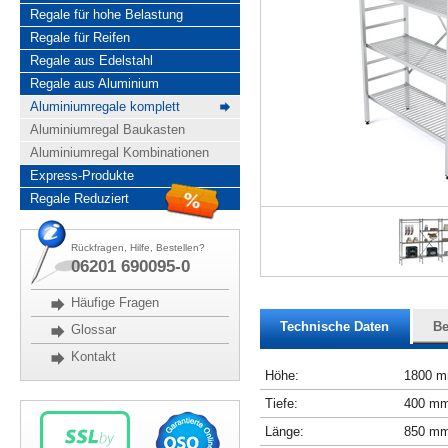
Regale für hohe Belastung
Regale für Reifen
Regale aus Edelstahl
Regale aus Aluminium
Aluminiumregale komplett
Aluminiumregal Baukasten
Aluminiumregal Kombinationen
Express-Produkte
Regale Reduziert
Rückfragen, Hilfe, Bestellen?
06201 690095-0
Häufige Fragen
Technische Daten
Be
Glossar
Kontakt
Höhe:
1800 
Tiefe:
400 m
Länge:
850 m