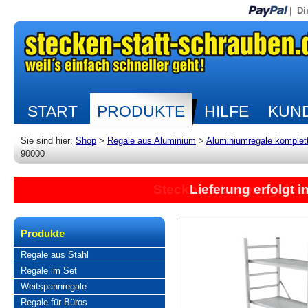
|
Di
START
PRODUKTE
HILFE
KUND
Sie sind hier:
Shop
>
Regale aus Aluminium
>
Aluminiumregale komplet
90000
Lieferung erfolgt 
Produkte
Regale aus Stahl
Regale im Set
Weitspannregale
Regale für Büros