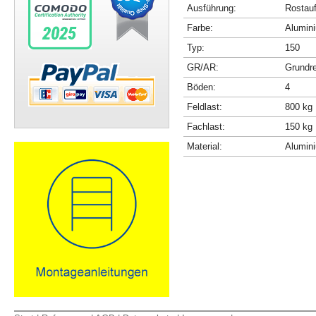
Ausführung:
Rostau
Farbe:
Alumini
Typ:
150
GR/AR:
Grundr
Böden:
4
Feldlast:
800 kg
Fachlast:
150 kg
Material:
Alumin