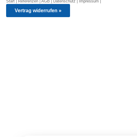
Start
|
Referenzen
|
AGB
|
Datenschutz
|
Impressum
|
Vertrag widerrufen »