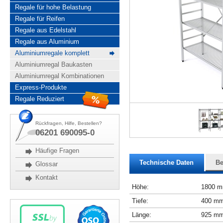
Regale für hohe Belastung
Regale für Reifen
Regale aus Edelstahl
Regale aus Aluminium
Aluminiumregale komplett
Aluminiumregal Baukasten
Aluminiumregal Kombinationen
Express-Produkte
Regale Reduziert
Rückfragen, Hilfe, Bestellen?
06201 690095-0
Häufige Fragen
Technische Daten
Be
Glossar
Kontakt
Höhe:
1800 
Tiefe:
400 m
Länge:
925 m