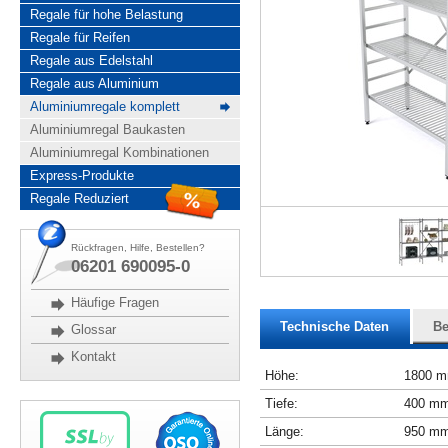
Regale für hohe Belastung
Regale für Reifen
Regale aus Edelstahl
Regale aus Aluminium
Aluminiumregale komplett
Aluminiumregal Baukasten
Aluminiumregal Kombinationen
Express-Produkte
Regale Reduziert
Rückfragen, Hilfe, Bestellen?
06201 690095-0
Häufige Fragen
Technische Daten
Be
Glossar
Kontakt
Höhe:
1800 
Tiefe:
400 m
Länge:
950 m