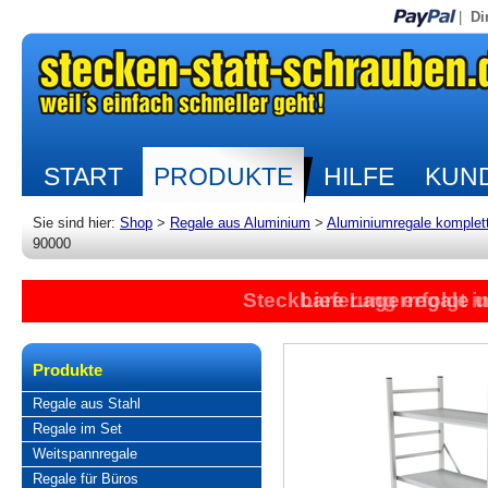
|
Di
START
PRODUKTE
HILFE
KUND
Sie sind hier:
Shop
>
Regale aus Aluminium
>
Aluminiumregale komplet
90000
Steckbare Lagerregale 
Lieferung erfolgt 
Produkte
Regale aus Stahl
Regale im Set
Weitspannregale
Regale für Büros