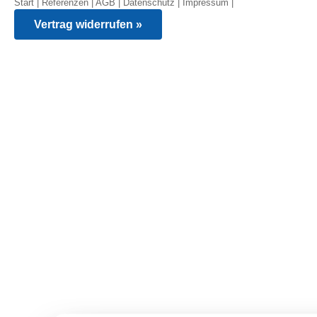
Start
|
Referenzen
|
AGB
|
Datenschutz
|
Impressum
|
Vertrag widerrufen »