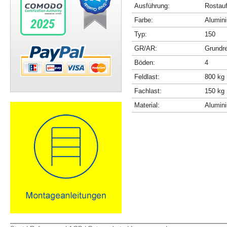
Ausführung:
Rostau
Farbe:
Alumini
Typ:
150
GR/AR:
Grundr
Böden:
4
Feldlast:
800 kg
Fachlast:
150 kg
Material:
Alumin