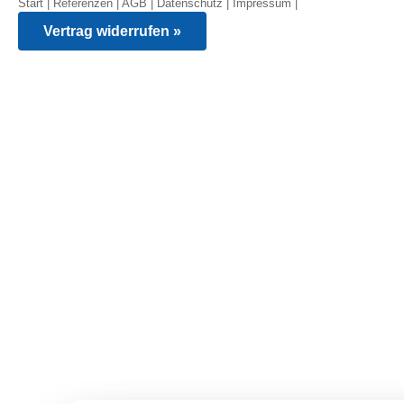
Start
|
Referenzen
|
AGB
|
Datenschutz
|
Impressum
|
Vertrag widerrufen »