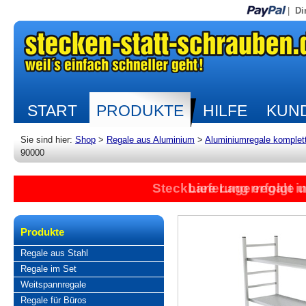
|
Di
START
PRODUKTE
HILFE
KUND
Sie sind hier:
Shop
>
Regale aus Aluminium
>
Aluminiumregale komplet
90000
Steckbare Lagerregale 
Lieferung erfolgt 
Produkte
Regale aus Stahl
Regale im Set
Weitspannregale
Regale für Büros