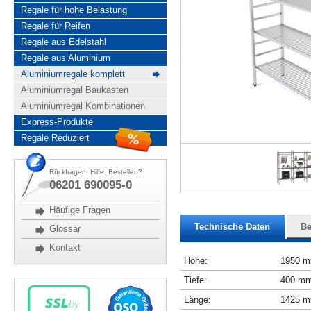
Regale für hohe Belastung
Regale für Reifen
Regale aus Edelstahl
Regale aus Aluminium
Aluminiumregale komplett
Aluminiumregal Baukasten
Aluminiumregal Kombinationen
Express-Produkte
Regale Reduziert
Rückfragen, Hilfe, Bestellen?
06201 690095-0
Häufige Fragen
Technische Daten
Be
Glossar
Kontakt
Höhe:
1950 
Tiefe:
400 m
Länge:
1425 