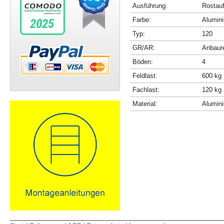
Ausführung:
Rostau
Farbe:
Alumini
Typ:
120
GR/AR:
Anbaur
Böden:
4
Feldlast:
600 kg
Fachlast:
120 kg
Material:
Alumin