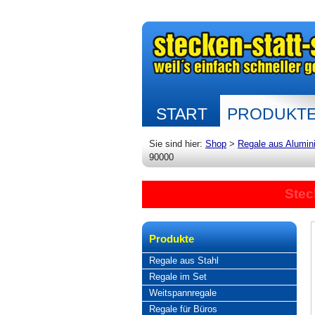
START
PRODUKT
Sie sind hier:
Shop
>
Regale aus Alumin
90000
Stec
Produkte
Regale aus Stahl
Regale im Set
Weitspannregale
Regale für Büros