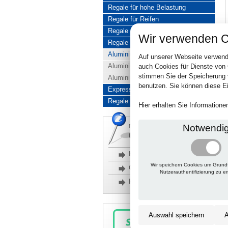
Regale für hohe Belastung
Regale für Reifen
Regale aus Edelstahl
Wir verwenden C
Regale aus Aluminium
Aluminiumregale komplett
Auf unserer Webseite verwend
Aluminiumregal Baukasten
auch Cookies für Dienste von
stimmen Sie der Speicherung 
Aluminiumregal Kombinationen
benutzen. Sie können diese Ei
Express-Produkte
Regale Reduziert
Hier erhalten Sie Information
Notwendi
Rückfragen, Hilfe, Bestellen?
06201 690095-0
Häufige Fragen
Wir speichern Cookies um Grund
Glossar
Nutzerauthentifizierung zu e
Kontakt
Auswahl speichern
A