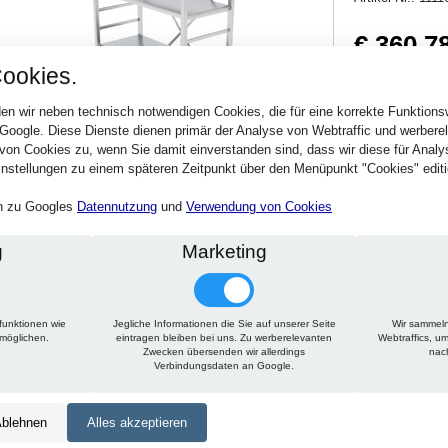
€ 360,7
ookies.
429,33 € inkl. MwSt
Verfügbarkeit:
Sofort
en wir neben technisch notwendigen Cookies, die für eine korrekte Funktion
 Google. Diese Dienste dienen primär der Analyse von Webtraffic und werber
von Cookies zu, wenn Sie damit einverstanden sind, dass wir diese für Anal
Stck.
nstellungen zu einem späteren Zeitpunkt über den Menüpunkt "Cookies" editi
en zu Googles
Datennutzung
und
Verwendung von Cookies
g
Marketing
funktionen wie
Jegliche Informationen die Sie auf unserer Seite
Wir sammeln
Technische Daten
Beschreibung
Zu diesem Artikel passt
rmöglichen.
eintragen bleiben bei uns. Zu werberelevanten
Webtraffics, u
Zwecken übersenden wir allerdings
nac
Verbindungsdaten an Google.
Höhe:
1650 mm
Tiefe:
450 mm
blehnen
Alles akzeptieren
Länge:
1225 mm