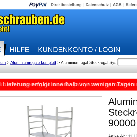
|
Direktbestellung
|
Datenschutz
|
AGB
|
Refer
E
HILFE
KUNDENKONTO / LOGIN
ium
>
Aluminiumregale komplett
>
Aluminiumregal Steckregal System
kbare Lagerregale und Regalsysteme günstig ka
Lieferung erfolgt innerhalb von wenigen Tagen
Alumi
Steck
90000
Artikel-Nr.: 111