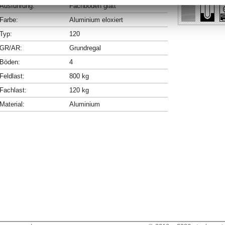
Ausführung:
Fachböden glatt
Farbe:
Aluminium eloxiert
Typ:
120
GR/AR:
Grundregal
Böden:
4
Feldlast:
800 kg
Fachlast:
120 kg
Material:
Aluminium