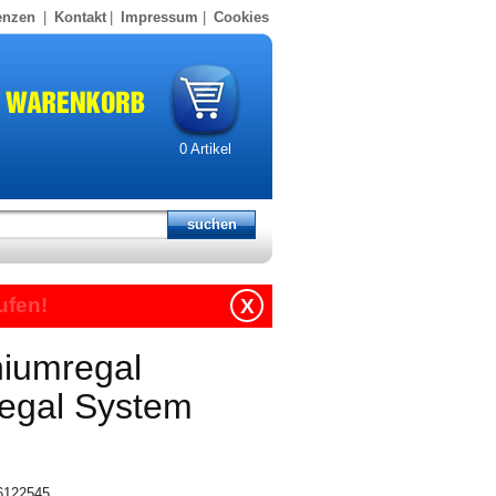
enzen
|
Kontakt
|
Impressum
|
Cookies
0
Artikel
ufen!
X
niumregal
regal System
16122545