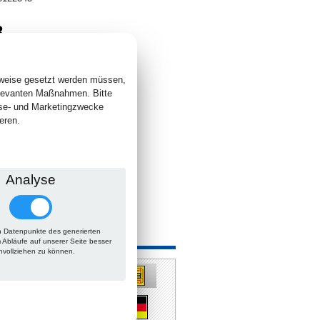
8
. +
Versand
 lieferbar
sweise gesetzt werden müssen,
elevanten Maßnahmen. Bitte
yse- und Marketingzwecke
eren.
Analyse
 Datenpunkte des generierten
 auch
m Abläufe auf unserer Seite besser
hvollziehen zu können.