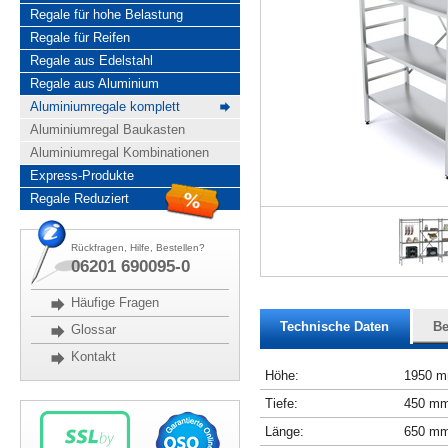
Regale für hohe Belastung
Regale für Reifen
Regale aus Edelstahl
Regale aus Aluminium
Aluminiumregale komplett
Aluminiumregal Baukasten
Aluminiumregal Kombinationen
Express-Produkte
Regale Reduziert
Rückfragen, Hilfe, Bestellen?
06201 690095-0
Häufige Fragen
Technische Daten
Be
Glossar
Kontakt
Höhe:
1950 
Tiefe:
450 m
Länge:
650 m