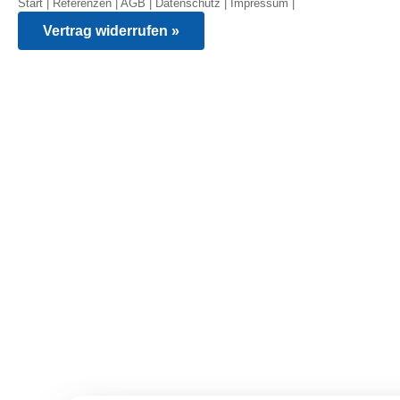
Start
|
Referenzen
|
AGB
|
Datenschutz
|
Impressum
|
Vertrag widerrufen »