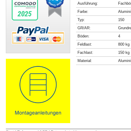
Ausführung:
Fachböd
Farbe:
Alumini
Typ:
150
GR/AR:
Grundr
Böden:
4
Feldlast:
800 kg
Fachlast:
150 kg
Material:
Alumin