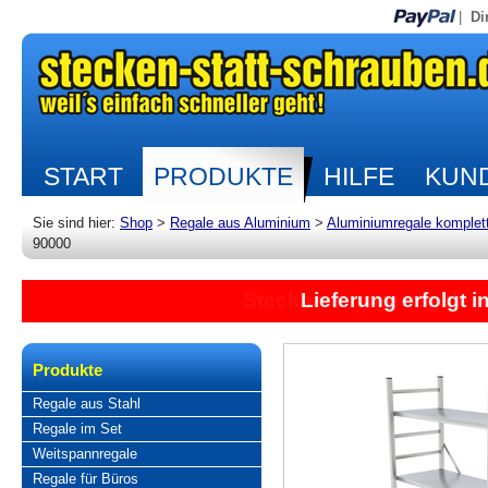
|
Di
START
PRODUKTE
HILFE
KUND
Sie sind hier:
Shop
>
Regale aus Aluminium
>
Aluminiumregale komplet
90000
Lieferung erfolgt 
Produkte
Regale aus Stahl
Regale im Set
Weitspannregale
Regale für Büros