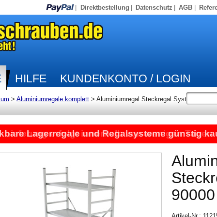
|
Direktbestellung
|
Datenschutz
|
AGB
|
Refer
E
HILFE
KUNDENKONTO / LOGIN
ium
>
Aluminiumregale komplett
>
Aluminiumregal Steckregal System
kbare Lagerregale und Regalsysteme günstig ka
Lieferung erfolgt innerhalb von wenigen Tagen
Alumi
Steck
90000
Artikel-Nr.: 112