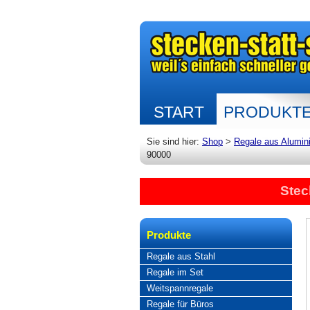
START
PRODUKT
Sie sind hier:
Shop
>
Regale aus Alumin
90000
Stec
Produkte
Regale aus Stahl
Regale im Set
Weitspannregale
Regale für Büros