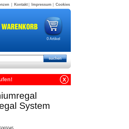
enzen
|
Kontakt
|
Impressum
|
Cookies
0
Artikel
ufen!
X
niumregal
regal System
15065045