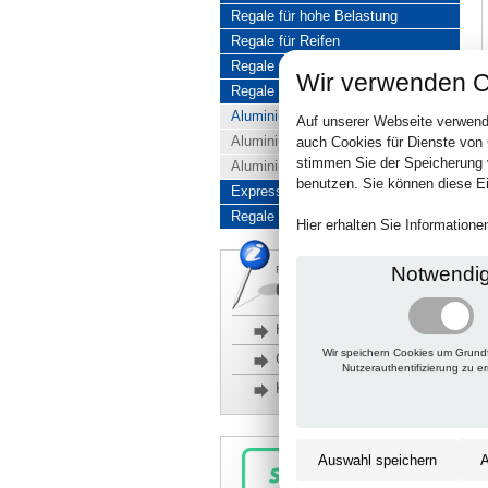
Regale für hohe Belastung
Regale für Reifen
Regale aus Edelstahl
Wir verwenden C
Regale aus Aluminium
Aluminiumregale komplett
Auf unserer Webseite verwend
Aluminiumregal Baukasten
auch Cookies für Dienste von
stimmen Sie der Speicherung 
Aluminiumregal Kombinationen
benutzen. Sie können diese Ei
Express-Produkte
Regale Reduziert
Hier erhalten Sie Information
Notwendi
Rückfragen, Hilfe, Bestellen?
06201 690095-0
Häufige Fragen
Wir speichern Cookies um Grund
Glossar
Nutzerauthentifizierung zu e
Kontakt
Auswahl speichern
A