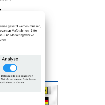
2
. +
Versand
 lieferbar
sweise gesetzt werden müssen,
elevanten Maßnahmen. Bitte
yse- und Marketingzwecke
eren.
Analyse
 Datenpunkte des generierten
 auch
m Abläufe auf unserer Seite besser
hvollziehen zu können.