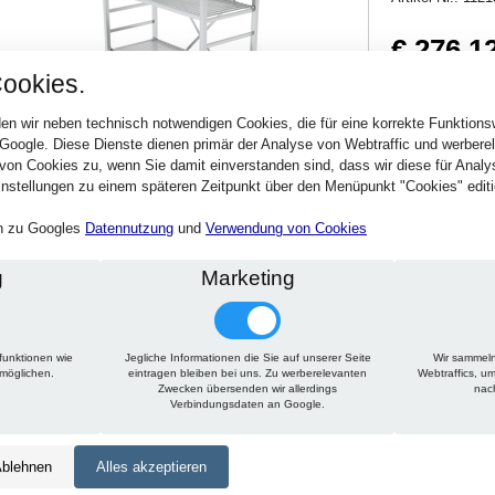
€ 276,1
ookies.
328,58 € inkl. MwSt
Verfügbarkeit:
Sofort
en wir neben technisch notwendigen Cookies, die für eine korrekte Funktion
 Google. Diese Dienste dienen primär der Analyse von Webtraffic und werber
von Cookies zu, wenn Sie damit einverstanden sind, dass wir diese für Anal
Stck.
nstellungen zu einem späteren Zeitpunkt über den Menüpunkt "Cookies" editi
en zu Googles
Datennutzung
und
Verwendung von Cookies
g
Marketing
funktionen wie
Jegliche Informationen die Sie auf unserer Seite
Wir sammeln
Technische Daten
Beschreibung
Zu diesem Artikel passt
rmöglichen.
eintragen bleiben bei uns. Zu werberelevanten
Webtraffics, u
Zwecken übersenden wir allerdings
nac
Verbindungsdaten an Google.
Höhe:
1500 mm
Tiefe:
450 mm
blehnen
Alles akzeptieren
Länge:
650 mm