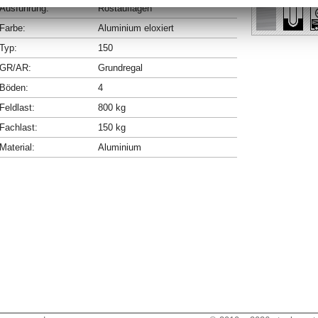
Ausführung:
Rostauflagen
Farbe:
Aluminium eloxiert
Typ:
150
GR/AR:
Grundregal
Böden:
4
Feldlast:
800 kg
Fachlast:
150 kg
Material:
Aluminium