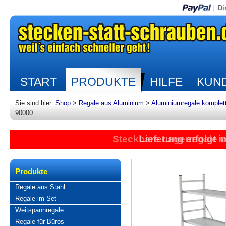
|
Di
START
PRODUKTE
HILFE
KUND
Sie sind hier:
Shop
>
Regale aus Aluminium
>
Aluminiumregale komplet
90000
Steckbare Lagerregale 
Lieferung erfolgt 
Produkte
Regale aus Stahl
Regale im Set
Weitspannregale
Regale für Büros