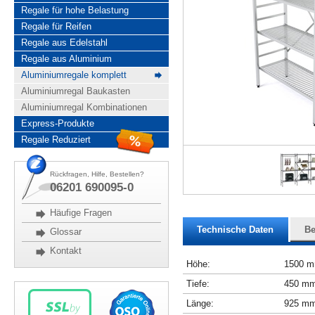
Regale für hohe Belastung
Regale für Reifen
Regale aus Edelstahl
Regale aus Aluminium
Aluminiumregale komplett
Aluminiumregal Baukasten
Aluminiumregal Kombinationen
Express-Produkte
Regale Reduziert
Rückfragen, Hilfe, Bestellen?
06201 690095-0
Häufige Fragen
Technische Daten
Be
Glossar
Kontakt
Höhe:
1500 
Tiefe:
450 m
Länge:
925 m