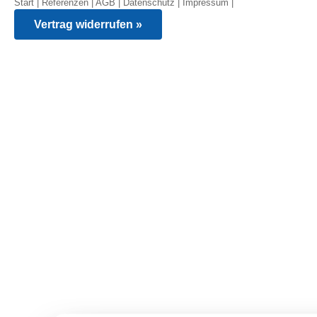
Start
|
Referenzen
|
AGB
|
Datenschutz
|
Impressum
|
Vertrag widerrufen »