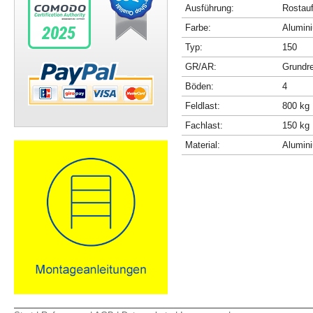
Ausführung:
Rostau
Farbe:
Alumini
Typ:
150
GR/AR:
Grundr
Böden:
4
Feldlast:
800 kg
Fachlast:
150 kg
Material:
Alumin