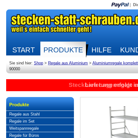
|
Di
START
PRODUKTE
HILFE
KUND
Sie sind hier:
Shop
>
Regale aus Aluminium
>
Aluminiumregale komplet
90000
Steckbare Lagerregale 
Lieferung erfolgt 
Produkte
Regale aus Stahl
Regale im Set
Weitspannregale
Regale für Büros