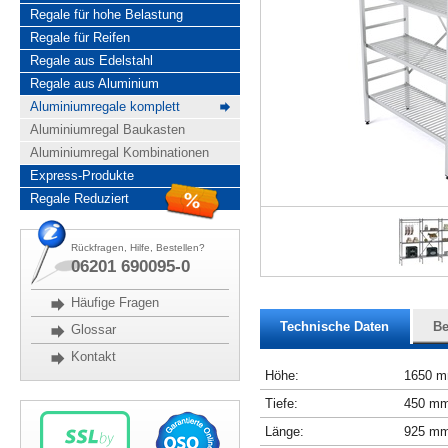
Regale für hohe Belastung
Regale für Reifen
Regale aus Edelstahl
Regale aus Aluminium
Aluminiumregale komplett
Aluminiumregal Baukasten
Aluminiumregal Kombinationen
Express-Produkte
Regale Reduziert
Rückfragen, Hilfe, Bestellen?
06201 690095-0
Häufige Fragen
Technische Daten
Be
Glossar
Kontakt
Höhe:
1650 
Tiefe:
450 m
Länge:
925 m