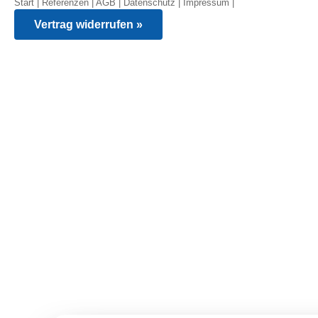
Start
|
Referenzen
|
AGB
|
Datenschutz
|
Impressum
|
Vertrag widerrufen »