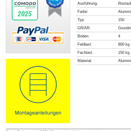
Ausführung:
Rostau
Farbe:
Alumini
Typ:
150
GR/AR:
Grundr
Böden:
4
Feldlast:
800 kg
Fachlast:
150 kg
Material:
Alumin