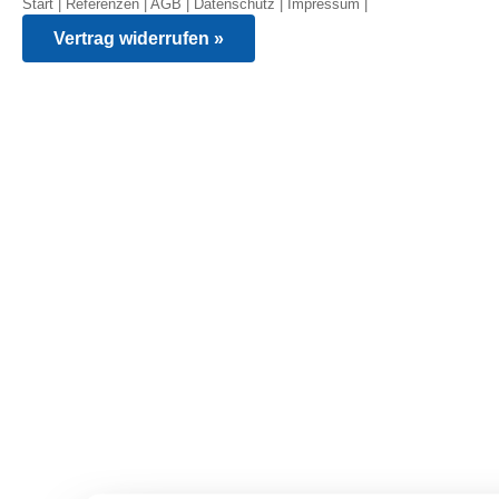
Start
|
Referenzen
|
AGB
|
Datenschutz
|
Impressum
|
Vertrag widerrufen »