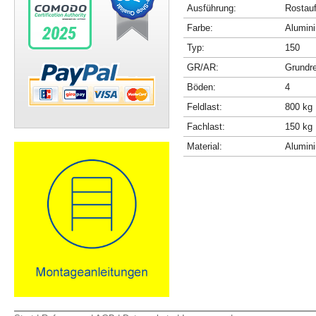
Ausführung:
Rostau
Farbe:
Alumini
Typ:
150
GR/AR:
Grundr
Böden:
4
Feldlast:
800 kg
Fachlast:
150 kg
Material:
Alumin