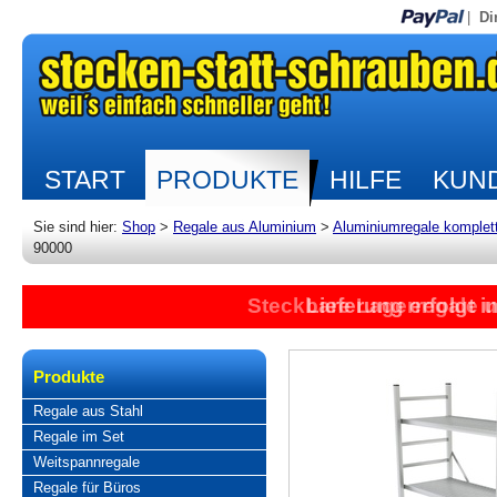
|
Di
START
PRODUKTE
HILFE
KUND
Sie sind hier:
Shop
>
Regale aus Aluminium
>
Aluminiumregale komplet
90000
Steckbare Lagerregale 
Lieferung erfolgt 
Produkte
Regale aus Stahl
Regale im Set
Weitspannregale
Regale für Büros