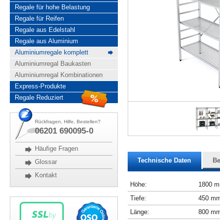
Regale für hohe Belastung
Regale für Reifen
Regale aus Edelstahl
Regale aus Aluminium
Aluminiumregale komplett
Aluminiumregal Baukasten
Aluminiumregal Kombinationen
Express-Produkte
Regale Reduziert
Rückfragen, Hilfe, Bestellen?
06201 690095-0
Häufige Fragen
Technische Daten
Be
Glossar
Kontakt
Höhe:
1800 
Tiefe:
450 m
Länge:
800 m