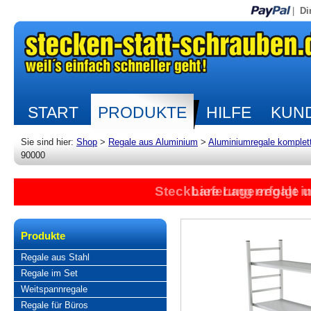
|
Di
START
PRODUKTE
HILFE
KUND
Sie sind hier:
Shop
>
Regale aus Aluminium
>
Aluminiumregale komplet
90000
Steckbare Lagerregale 
Lieferung erfolgt 
Produkte
Regale aus Stahl
Regale im Set
Weitspannregale
Regale für Büros