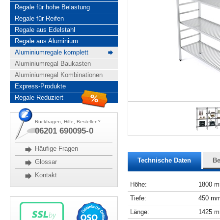
Regale für hohe Belastung
Regale für Reifen
Regale aus Edelstahl
Regale aus Aluminium
Aluminiumregale komplett
Aluminiumregal Baukasten
Aluminiumregal Kombinationen
Express-Produkte
Regale Reduziert
Rückfragen, Hilfe, Bestellen?
06201 690095-0
Häufige Fragen
Technische Daten
Be
Glossar
Kontakt
Höhe:
1800 
Tiefe:
450 m
Länge:
1425 