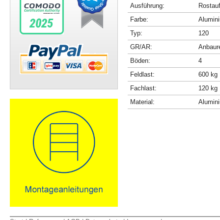
Ausführung:
Rostau
Farbe:
Alumini
Typ:
120
GR/AR:
Anbaur
Böden:
4
Feldlast:
600 kg
Fachlast:
120 kg
Material:
Alumin