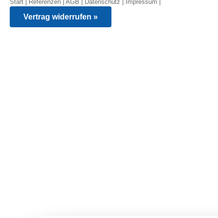
Start
|
Referenzen
|
AGB
|
Datenschutz
|
Impressum
|
Vertrag widerrufen »