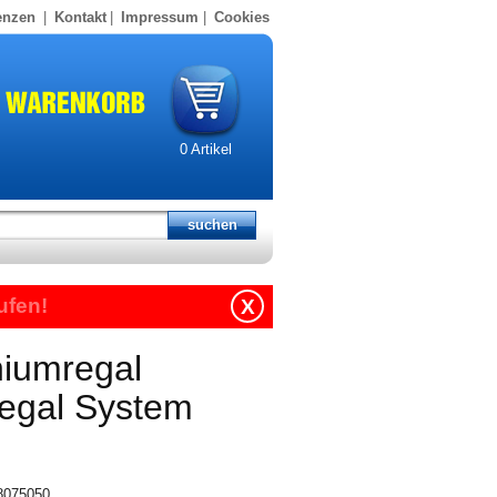
enzen
|
Kontakt
|
Impressum
|
Cookies
0
Artikel
ufen!
X
niumregal
regal System
18075050