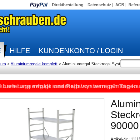
|
Direktbestellung
|
Datenschutz
|
AGB
|
Refer
E
HILFE
KUNDENKONTO / LOGIN
ium
>
Aluminiumregale komplett
>
Aluminiumregal Steckregal System
kbare Lagerregale und Regalsysteme günstig ka
Lieferung erfolgt innerhalb von wenigen Tagen
Alumi
Steck
90000
Artikel-Nr.: 111