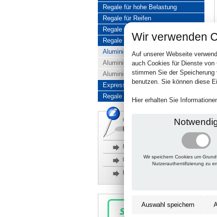
Regale für hohe Belastung
Regale für Reifen
Regale aus Edelstahl
Wir verwenden C
Regale aus Aluminium
Aluminiumregale komplett
Auf unserer Webseite verwend
Aluminiumregal Baukasten
auch Cookies für Dienste von
stimmen Sie der Speicherung 
Aluminiumregal Kombinationen
benutzen. Sie können diese Ei
Express-Produkte
Regale Reduziert
Hier erhalten Sie Information
Notwendi
Rückfragen, Hilfe, Bestellen?
06201 690095-0
Häufige Fragen
Wir speichern Cookies um Grund
Glossar
Nutzerauthentifizierung zu e
Kontakt
Auswahl speichern
A