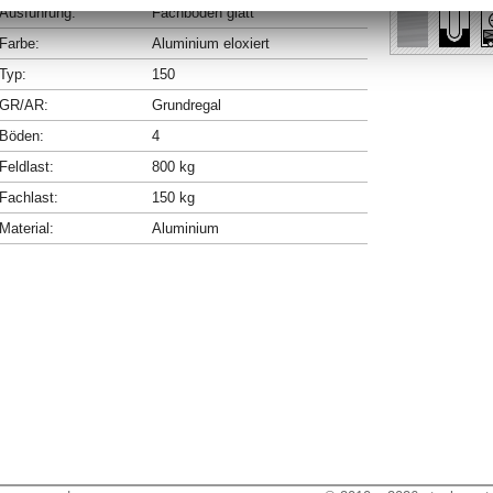
Ausführung:
Fachböden glatt
Farbe:
Aluminium eloxiert
Typ:
150
GR/AR:
Grundregal
Böden:
4
Feldlast:
800 kg
Fachlast:
150 kg
Material:
Aluminium