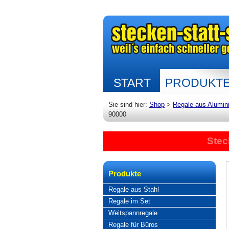
START
PRODUKT
Sie sind hier:
Shop
>
Regale aus Alumin
90000
Stec
Produkte
Regale aus Stahl
Regale im Set
Weitspannregale
Regale für Büros