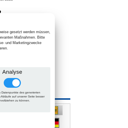
2
. +
Versand
 lieferbar
sweise gesetzt werden müssen,
elevanten Maßnahmen. Bitte
yse- und Marketingzwecke
eren.
Analyse
 Datenpunkte des generierten
 auch
m Abläufe auf unserer Seite besser
hvollziehen zu können.