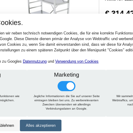
€ 314,4
ookies.
374,16 € inkl. MwSt
Verfügbarkeit:
Sofort
en wir neben technisch notwendigen Cookies, die für eine korrekte Funktion
 Google. Diese Dienste dienen primär der Analyse von Webtraffic und werber
von Cookies zu, wenn Sie damit einverstanden sind, dass wir diese für Anal
Stck.
nstellungen zu einem späteren Zeitpunkt über den Menüpunkt "Cookies" editi
en zu Googles
Datennutzung
und
Verwendung von Cookies
g
Marketing
funktionen wie
Jegliche Informationen die Sie auf unserer Seite
Wir sammeln
Technische Daten
Beschreibung
Zu diesem Artikel passt
rmöglichen.
eintragen bleiben bei uns. Zu werberelevanten
Webtraffics, u
Zwecken übersenden wir allerdings
nac
Verbindungsdaten an Google.
Höhe:
1800 mm
Tiefe:
500 mm
blehnen
Alles akzeptieren
Länge:
750 mm