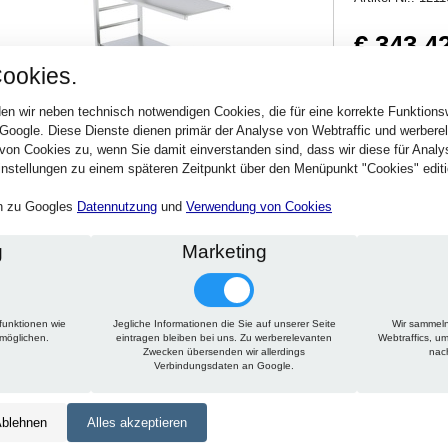
€ 343,4
ookies.
408,67 € inkl. MwSt
Verfügbarkeit:
Sofort
en wir neben technisch notwendigen Cookies, die für eine korrekte Funktion
 Google. Diese Dienste dienen primär der Analyse von Webtraffic und werber
von Cookies zu, wenn Sie damit einverstanden sind, dass wir diese für Anal
Stck.
nstellungen zu einem späteren Zeitpunkt über den Menüpunkt "Cookies" editi
en zu Googles
Datennutzung
und
Verwendung von Cookies
g
Marketing
funktionen wie
Jegliche Informationen die Sie auf unserer Seite
Wir sammeln
Technische Daten
Beschreibung
rmöglichen.
eintragen bleiben bei uns. Zu werberelevanten
Webtraffics, u
Zwecken übersenden wir allerdings
nac
Verbindungsdaten an Google.
Höhe:
1650 mm
Tiefe:
500 mm
blehnen
Alles akzeptieren
Länge:
1425 mm