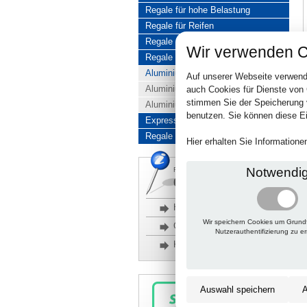
Regale für hohe Belastung
Regale für Reifen
Regale aus Edelstahl
Wir verwenden C
Regale aus Aluminium
Aluminiumregale komplett
Auf unserer Webseite verwend
Aluminiumregal Baukasten
auch Cookies für Dienste von
stimmen Sie der Speicherung 
Aluminiumregal Kombinationen
benutzen. Sie können diese Ei
Express-Produkte
Regale Reduziert
Hier erhalten Sie Information
Notwendi
Rückfragen, Hilfe, Bestellen?
06201 690095-0
Häufige Fragen
Wir speichern Cookies um Grund
Glossar
Nutzerauthentifizierung zu e
Kontakt
Auswahl speichern
A