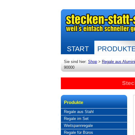
START
PRODUKT
Sie sind hier:
Shop
>
Regale aus Alumin
90000
Stec
Produkte
Regale aus Stahl
Regale im Set
Weitspannregale
Regale für Büros