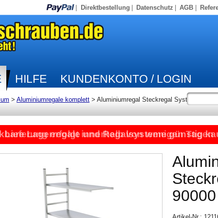
|
Direktbestellung
|
Datenschutz
|
AGB
|
Refer
E
HILFE
KUNDENKONTO / LOGIN
ium
>
Aluminiumregale komplett
>
Aluminiumregal Steckregal System
kbare Lagerregale und Regalsysteme günstig ka
Lieferung erfolgt innerhalb von wenigen Tagen
Alumi
Steck
90000
Artikel-Nr.: 121