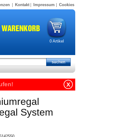
enzen
|
Kontakt
|
Impressum
|
Cookies
0
Artikel
ufen!
X
niumregal
regal System
16142550