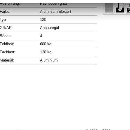
Ausführung:
Fachböden glatt
Farbe:
Aluminium eloxiert
Typ:
120
GR/AR:
Anbauregal
Böden:
4
Feldlast:
600 kg
Fachlast:
120 kg
Material:
Aluminium