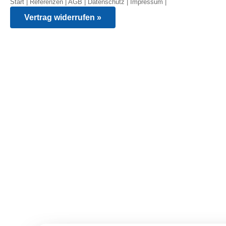
Start
|
Referenzen
|
AGB
|
Datenschutz
|
Impressum
|
Vertrag widerrufen »