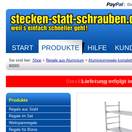
|
Di
START
PRODUKTE
HILFE
KUND
Sie sind hier:
Shop
>
Regale aus Aluminium
>
Aluminiumregale komplet
90000
Steckbare Lagerregale 
Lieferung erfolgt 
Produkte
Regale aus Stahl
Regale im Set
Weitspannregale
Regale für Büros