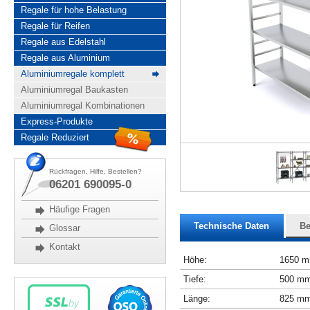
Regale für hohe Belastung
Regale für Reifen
Regale aus Edelstahl
Regale aus Aluminium
Aluminiumregale komplett
Aluminiumregal Baukasten
Aluminiumregal Kombinationen
Express-Produkte
Regale Reduziert
Rückfragen, Hilfe, Bestellen?
06201 690095-0
Häufige Fragen
Technische Daten
Be
Glossar
Kontakt
Höhe:
1650 
Tiefe:
500 m
Länge:
825 m