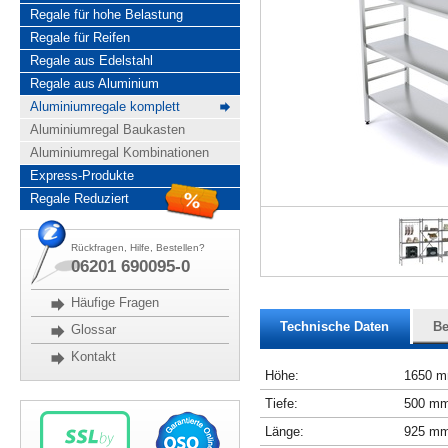
Regale für hohe Belastung
Regale für Reifen
Regale aus Edelstahl
Regale aus Aluminium
Aluminiumregale komplett
Aluminiumregal Baukasten
Aluminiumregal Kombinationen
Express-Produkte
Regale Reduziert
Rückfragen, Hilfe, Bestellen?
06201 690095-0
Häufige Fragen
Technische Daten
Be
Glossar
Kontakt
Höhe:
1650 
Tiefe:
500 m
Länge:
925 m