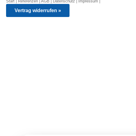
Start
|
Referenzen
|
AGB
|
Datenschutz
|
Impressum
|
Vertrag widerrufen »