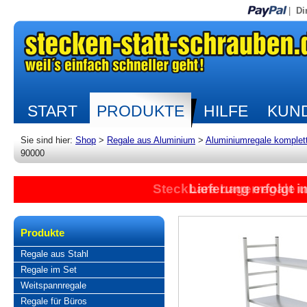
|
Di
START
PRODUKTE
HILFE
KUND
Sie sind hier:
Shop
>
Regale aus Aluminium
>
Aluminiumregale komplet
90000
Steckbare Lagerregale 
Lieferung erfolgt 
Produkte
Regale aus Stahl
Regale im Set
Weitspannregale
Regale für Büros