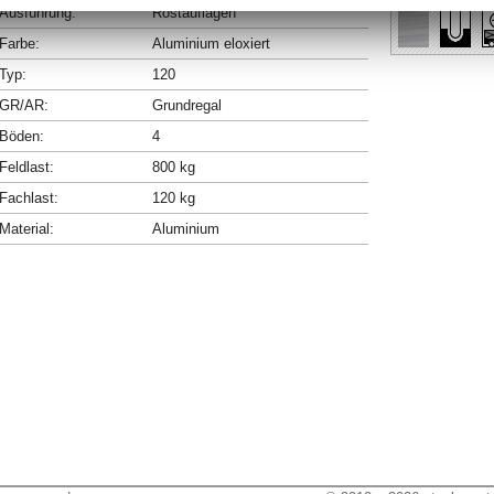
Ausführung:
Rostauflagen
Farbe:
Aluminium eloxiert
Typ:
120
GR/AR:
Grundregal
Böden:
4
Feldlast:
800 kg
Fachlast:
120 kg
Material:
Aluminium