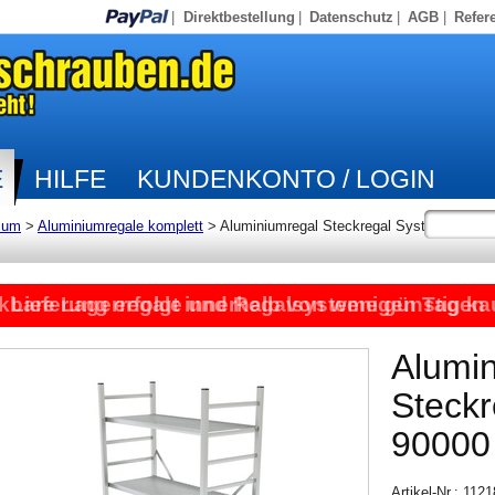
|
Direktbestellung
|
Datenschutz
|
AGB
|
Refer
E
HILFE
KUNDENKONTO / LOGIN
ium
>
Aluminiumregale komplett
>
Aluminiumregal Steckregal System
kbare Lagerregale und Regalsysteme günstig ka
Lieferung erfolgt innerhalb von wenigen Tagen
Alumi
Steck
90000
Artikel-Nr.: 112