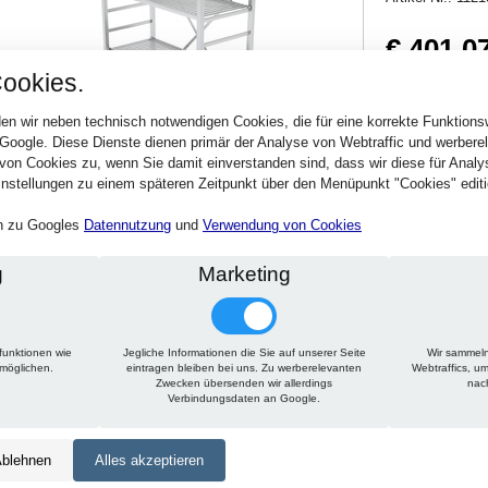
€ 401,0
ookies.
477,27 € inkl. MwSt
Verfügbarkeit:
Sofort
en wir neben technisch notwendigen Cookies, die für eine korrekte Funktion
 Google. Diese Dienste dienen primär der Analyse von Webtraffic und werber
von Cookies zu, wenn Sie damit einverstanden sind, dass wir diese für Anal
Stck.
nstellungen zu einem späteren Zeitpunkt über den Menüpunkt "Cookies" editi
en zu Googles
Datennutzung
und
Verwendung von Cookies
g
Marketing
funktionen wie
Jegliche Informationen die Sie auf unserer Seite
Wir sammeln
Technische Daten
Beschreibung
Zu diesem Artikel passt
rmöglichen.
eintragen bleiben bei uns. Zu werberelevanten
Webtraffics, u
Zwecken übersenden wir allerdings
nac
Verbindungsdaten an Google.
Höhe:
1800 mm
Tiefe:
500 mm
blehnen
Alles akzeptieren
Länge:
1225 mm