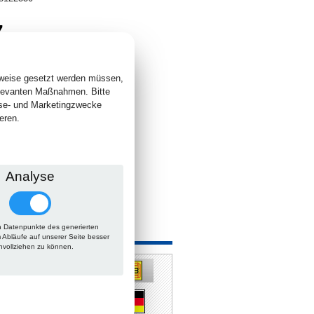
7
. +
Versand
 lieferbar
sweise gesetzt werden müssen,
elevanten Maßnahmen. Bitte
yse- und Marketingzwecke
eren.
Analyse
 Datenpunkte des generierten
 auch
m Abläufe auf unserer Seite besser
hvollziehen zu können.