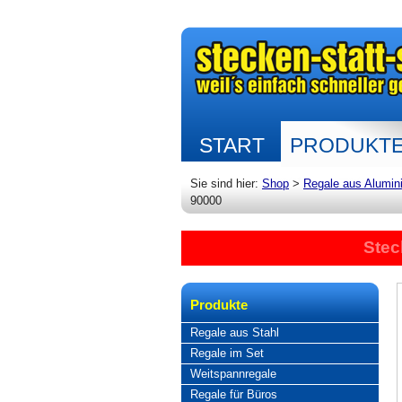
START
PRODUKT
Sie sind hier:
Shop
>
Regale aus Alumin
90000
Stec
Produkte
Regale aus Stahl
Regale im Set
Weitspannregale
Regale für Büros