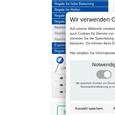
Regale für hohe Belastung
Regale für Reifen
Regale aus Edelstahl
Wir verwenden C
Regale aus Aluminium
Aluminiumregale komplett
Auf unserer Webseite verwend
Aluminiumregal Baukasten
auch Cookies für Dienste von
stimmen Sie der Speicherung 
Aluminiumregal Kombinationen
benutzen. Sie können diese Ei
Express-Produkte
Regale Reduziert
Hier erhalten Sie Information
Notwendi
Rückfragen, Hilfe, Bestellen?
06201 690095-0
Häufige Fragen
Wir speichern Cookies um Grund
Glossar
Nutzerauthentifizierung zu e
Kontakt
Auswahl speichern
A