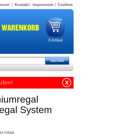
enzen
|
Kontakt
|
Impressum
|
Cookies
0
Artikel
ufen!
X
niumregal
regal System
18122550