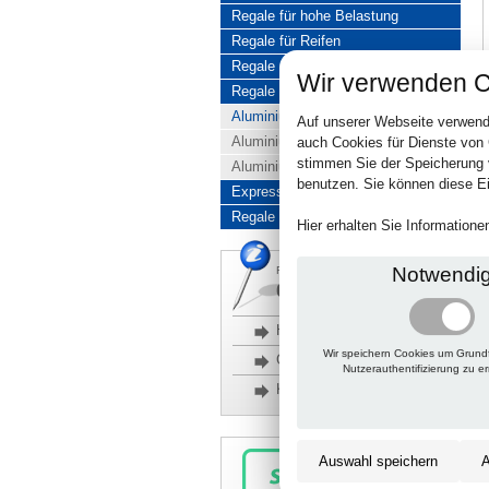
Regale für hohe Belastung
Regale für Reifen
Regale aus Edelstahl
Wir verwenden C
Regale aus Aluminium
Aluminiumregale komplett
Auf unserer Webseite verwend
Aluminiumregal Baukasten
auch Cookies für Dienste von
stimmen Sie der Speicherung 
Aluminiumregal Kombinationen
benutzen. Sie können diese Ei
Express-Produkte
Regale Reduziert
Hier erhalten Sie Information
Notwendi
Rückfragen, Hilfe, Bestellen?
06201 690095-0
Häufige Fragen
Wir speichern Cookies um Grund
Glossar
Nutzerauthentifizierung zu e
Kontakt
Auswahl speichern
A