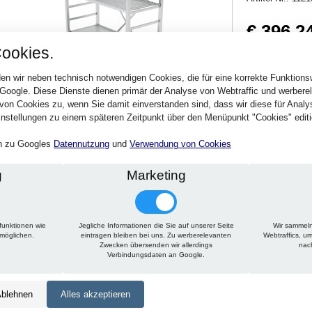
€ 396,2
ookies.
471,53 € inkl. MwSt
Verfügbarkeit:
Sofort
en wir neben technisch notwendigen Cookies, die für eine korrekte Funktion
 Google. Diese Dienste dienen primär der Analyse von Webtraffic und werber
von Cookies zu, wenn Sie damit einverstanden sind, dass wir diese für Anal
Stck.
nstellungen zu einem späteren Zeitpunkt über den Menüpunkt "Cookies" editi
en zu Googles
Datennutzung
und
Verwendung von Cookies
g
Marketing
funktionen wie
Jegliche Informationen die Sie auf unserer Seite
Wir sammeln
Technische Daten
Beschreibung
Zu diesem Artikel passt
rmöglichen.
eintragen bleiben bei uns. Zu werberelevanten
Webtraffics, u
Zwecken übersenden wir allerdings
nac
Verbindungsdaten an Google.
Höhe:
1950 mm
Tiefe:
500 mm
blehnen
Alles akzeptieren
Länge:
1150 mm