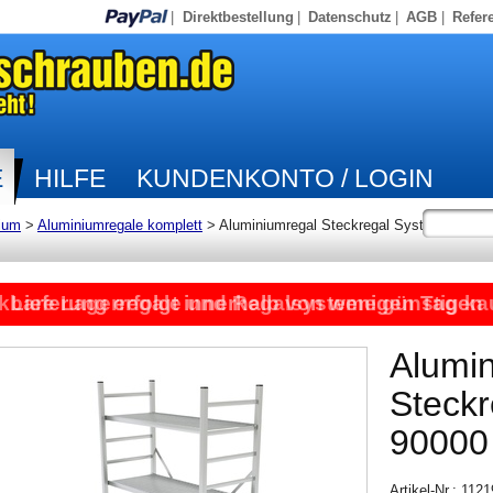
|
Direktbestellung
|
Datenschutz
|
AGB
|
Refer
E
HILFE
KUNDENKONTO / LOGIN
ium
>
Aluminiumregale komplett
>
Aluminiumregal Steckregal System
kbare Lagerregale und Regalsysteme günstig ka
Lieferung erfolgt innerhalb von wenigen Tagen
Alumi
Steck
90000
Artikel-Nr.: 112