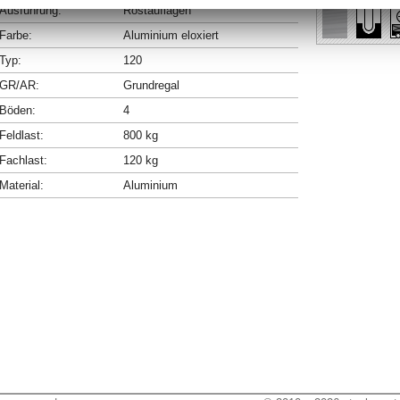
Ausführung:
Rostauflagen
Farbe:
Aluminium eloxiert
Typ:
120
GR/AR:
Grundregal
Böden:
4
Feldlast:
800 kg
Fachlast:
120 kg
Material:
Aluminium