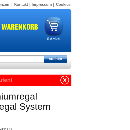
enzen
|
Kontakt
|
Impressum
|
Cookies
0
Artikel
ufen!
X
niumregal
regal System
19115050