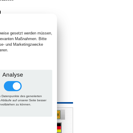
4
. +
Versand
 lieferbar
sweise gesetzt werden müssen,
elevanten Maßnahmen. Bitte
yse- und Marketingzwecke
eren.
Analyse
 Datenpunkte des generierten
 auch
m Abläufe auf unserer Seite besser
hvollziehen zu können.