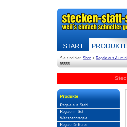
START
PRODUKT
Sie sind hier:
Shop
>
Regale aus Alumin
90000
Stec
Produkte
Regale aus Stahl
Regale im Set
Weitspannregale
Regale für Büros