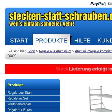
|
Di
START
PRODUKTE
HILFE
KUND
Sie sind hier:
Shop
>
Regale aus Aluminium
>
Aluminiumregale komplet
90000
Steckbare Lagerregale 
Lieferung erfolgt 
Produkte
Regale aus Stahl
Regale im Set
Weitspannregale
Regale für Büros