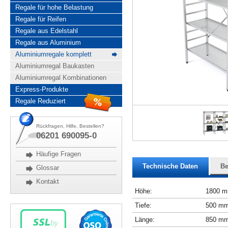
Regale für hohe Belastung
Regale für Reifen
Regale aus Edelstahl
Regale aus Aluminium
Aluminiumregale komplett
Aluminiumregal Baukasten
Aluminiumregal Kombinationen
Express-Produkte
Regale Reduziert
Rückfragen, Hilfe, Bestellen?
06201 690095-0
Häufige Fragen
Technische Daten
Be
Glossar
Kontakt
Höhe:
1800 
Tiefe:
500 m
Länge:
850 m