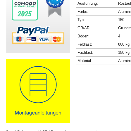
Ausführung:
Rostau
Farbe:
Alumini
Typ:
150
GR/AR:
Grundr
Böden:
4
Feldlast:
800 kg
Fachlast:
150 kg
Material:
Alumin