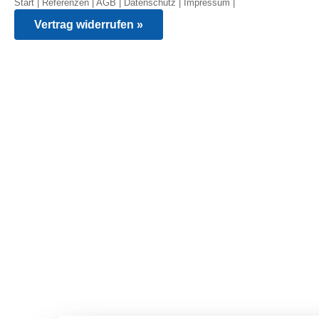
Start
|
Referenzen
|
AGB
|
Datenschutz
|
Impressum
|
Vertrag widerrufen »