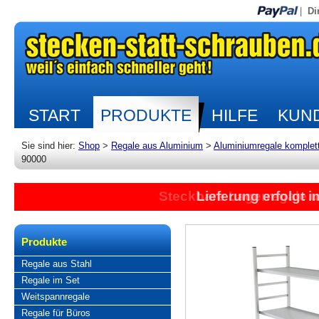
|
Di
START
PRODUKTE
HILFE
KUND
Sie sind hier:
Shop
>
Regale aus Aluminium
>
Aluminiumregale komplet
90000
Steckbare Lagerregale 
Lieferung erfolgt 
Produkte
Regale aus Stahl
Regale im Set
Weitspannregale
Regale für Büros