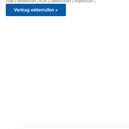
Start
|
Referenzen
|
AGB
|
Datenschutz
|
Impressum
|
Vertrag widerrufen »