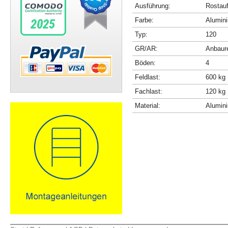
Ausführung:
Rostau
Farbe:
Alumini
Typ:
120
GR/AR:
Anbaur
Böden:
4
Feldlast:
600 kg
Fachlast:
120 kg
Material:
Alumin