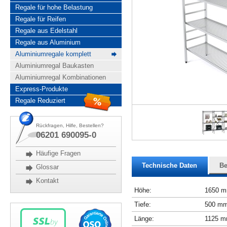
Regale für hohe Belastung
Regale für Reifen
Regale aus Edelstahl
Regale aus Aluminium
Aluminiumregale komplett
Aluminiumregal Baukasten
Aluminiumregal Kombinationen
Express-Produkte
Regale Reduziert
Rückfragen, Hilfe, Bestellen?
06201 690095-0
Häufige Fragen
Technische Daten
Be
Glossar
Kontakt
Höhe:
1650 
Tiefe:
500 m
Länge:
1125 