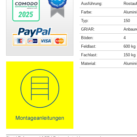
Ausführung:
Rostau
Farbe:
Alumini
Typ:
150
GR/AR:
Anbaur
Böden:
4
Feldlast:
600 kg
Fachlast:
150 kg
Material:
Alumin