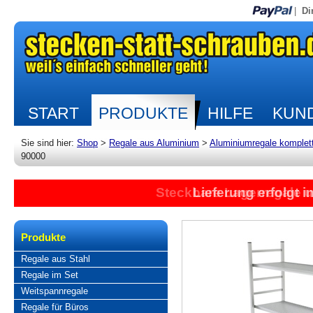
|
Di
START
PRODUKTE
HILFE
KUND
Sie sind hier:
Shop
>
Regale aus Aluminium
>
Aluminiumregale komplet
90000
Steckbare Lagerregale 
Lieferung erfolgt 
Produkte
Regale aus Stahl
Regale im Set
Weitspannregale
Regale für Büros