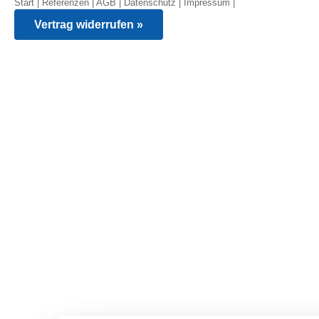
Start
|
Referenzen
|
AGB
|
Datenschutz
|
Impressum
|
Vertrag widerrufen »