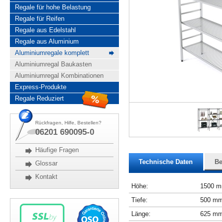
Regale für hohe Belastung
Regale für Reifen
Regale aus Edelstahl
Regale aus Aluminium
Aluminiumregale komplett
Aluminiumregal Baukasten
Aluminiumregal Kombinationen
Express-Produkte
Regale Reduziert
Rückfragen, Hilfe, Bestellen?
06201 690095-0
Häufige Fragen
Technische Daten
Be
Glossar
Kontakt
Höhe:
1500 
Tiefe:
500 m
Länge:
625 m