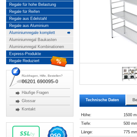
Regale für hohe Belastung
Regale für Reifen
Regale aus Edelstahl
Regale aus Aluminium
Aluminiumregale komplett
Aluminiumregal Baukasten
Aluminiumregal Kombinationen
Express-Produkte
Regale Reduziert
Rückfragen, Hilfe, Bestellen?
06201 690095-0
Häufige Fragen
Technische Daten
Be
Glossar
Kontakt
Höhe:
1500 
Tiefe:
500 m
Länge:
775 m