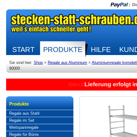
|
Di
START
PRODUKTE
HILFE
KUND
Sie sind hier:
Shop
>
Regale aus Aluminium
>
Aluminiumregale komplet
90000
Lieferung erfolgt 
Produkte
Regale aus Stahl
Regale im Set
Weitspannregale
Regale für Büros