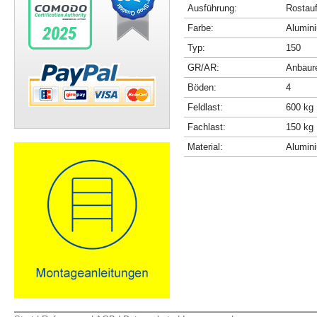
Ausführung:
Rostau
Farbe:
Alumini
Typ:
150
GR/AR:
Anbaur
Böden:
4
Feldlast:
600 kg
Fachlast:
150 kg
Material:
Alumin