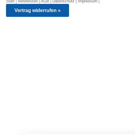
Start
|
Referenzen
|
AGB
|
Datenschutz
|
Impressum
|
Vertrag widerrufen »