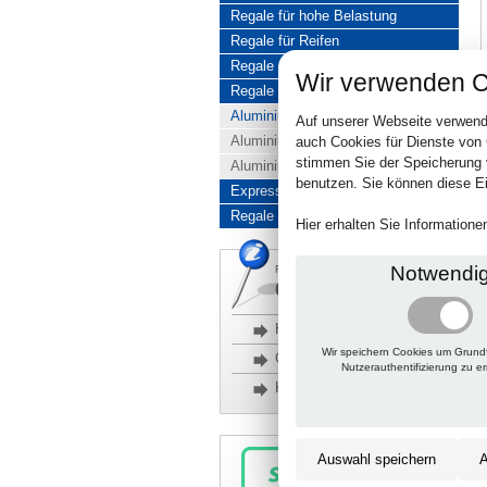
Regale für hohe Belastung
Regale für Reifen
Regale aus Edelstahl
Wir verwenden C
Regale aus Aluminium
Aluminiumregale komplett
Auf unserer Webseite verwend
Aluminiumregal Baukasten
auch Cookies für Dienste von
stimmen Sie der Speicherung 
Aluminiumregal Kombinationen
benutzen. Sie können diese Ei
Express-Produkte
Regale Reduziert
Hier erhalten Sie Information
Notwendi
Rückfragen, Hilfe, Bestellen?
06201 690095-0
Häufige Fragen
Wir speichern Cookies um Grund
Glossar
Nutzerauthentifizierung zu e
Kontakt
Auswahl speichern
A