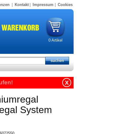
enzen
|
Kontakt
|
Impressum
|
Cookies
0
Artikel
ufen!
X
niumregal
regal System
216072550