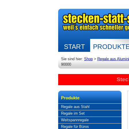
START
PRODUKT
Sie sind hier:
Shop
>
Regale aus Alumin
90000
Stec
Produkte
Regale aus Stahl
Regale im Set
Weitspannregale
Regale für Büros