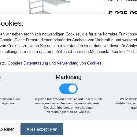
€ 225,0
ookies.
267,85 € inkl. MwSt
Verfügbarkeit:
Sofort
en wir neben technisch notwendigen Cookies, die für eine korrekte Funktion
 Google. Diese Dienste dienen primär der Analyse von Webtraffic und werber
von Cookies zu, wenn Sie damit einverstanden sind, dass wir diese für Anal
Stck.
nstellungen zu einem späteren Zeitpunkt über den Menüpunkt "Cookies" editi
en zu Googles
Datennutzung
und
Verwendung von Cookies
g
Marketing
funktionen wie
Jegliche Informationen die Sie auf unserer Seite
Wir sammeln
Technische Daten
Beschreibung
rmöglichen.
eintragen bleiben bei uns. Zu werberelevanten
Webtraffics, u
Zwecken übersenden wir allerdings
nac
Verbindungsdaten an Google.
Höhe:
1650 mm
Tiefe:
500 mm
blehnen
Alles akzeptieren
Länge:
725 mm