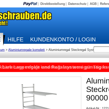
|
Direktbestellung
|
Datenschutz
|
AGB
|
Refer
E
HILFE
KUNDENKONTO / LOGIN
ium
>
Aluminiumregale komplett
>
Aluminiumregal Steckregal System
kbare Lagerregale und Regalsysteme günstig ka
Lieferung erfolgt innerhalb von wenigen Tagen
Alumi
Steck
90000
Artikel-Nr.: 12