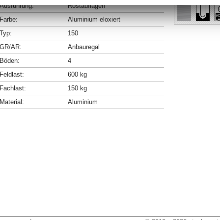
Ausführung:
Rostauflagen
Farbe:
Aluminium eloxiert
Typ:
150
GR/AR:
Anbauregal
Böden:
4
Feldlast:
600 kg
Fachlast:
150 kg
Material:
Aluminium