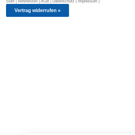
Start
|
Referenzen
|
AGB
|
Datenschutz
|
Impressum
|
Vertrag widerrufen »