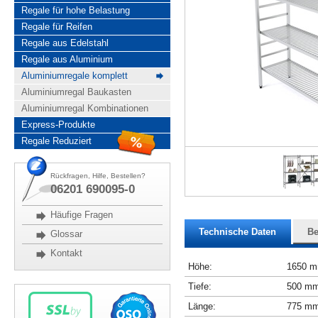
Regale für hohe Belastung
Regale für Reifen
Regale aus Edelstahl
Regale aus Aluminium
Aluminiumregale komplett
Aluminiumregal Baukasten
Aluminiumregal Kombinationen
Express-Produkte
Regale Reduziert
Rückfragen, Hilfe, Bestellen?
06201 690095-0
Häufige Fragen
Technische Daten
Be
Glossar
Kontakt
Höhe:
1650 
Tiefe:
500 m
Länge:
775 m