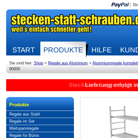
|
Di
START
PRODUKTE
HILFE
KUND
Sie sind hier:
Shop
>
Regale aus Aluminium
>
Aluminiumregale komplet
90000
Steckbare Lagerregale 
Lieferung erfolgt 
Produkte
Regale aus Stahl
Regale im Set
Weitspannregale
Regale für Büros