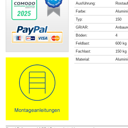
Ausführung:
Rostau
Farbe:
Alumini
Typ:
150
GR/AR:
Anbaur
Böden:
4
Feldlast:
600 kg
Fachlast:
150 kg
Material:
Alumin