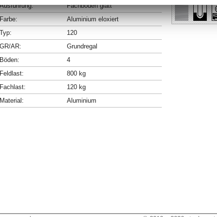
Ausführung:
Fachböden glatt
Farbe:
Aluminium eloxiert
Typ:
120
GR/AR:
Grundregal
Böden:
4
Feldlast:
800 kg
Fachlast:
120 kg
Material:
Aluminium