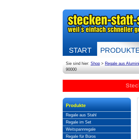
START
PRODUKT
Sie sind hier:
Shop
>
Regale aus Alumin
90000
Stec
Produkte
Regale aus Stahl
Regale im Set
Weitspannregale
Regale für Büros