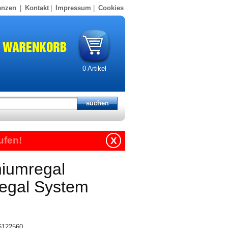
enzen
|
Kontakt
|
Impressum
|
Cookies
0
Artikel
ufen!
X
niumregal
regal System
16122560