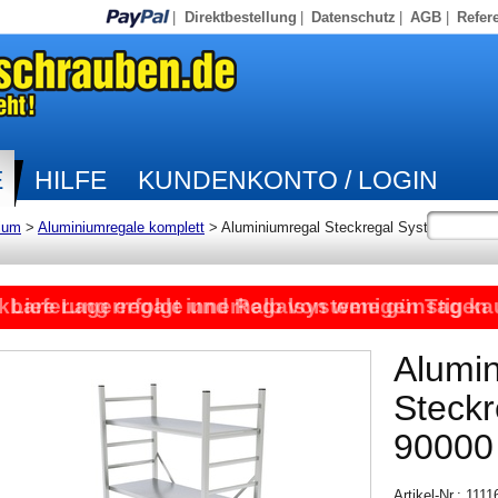
|
Direktbestellung
|
Datenschutz
|
AGB
|
Refer
E
HILFE
KUNDENKONTO / LOGIN
ium
>
Aluminiumregale komplett
>
Aluminiumregal Steckregal System
kbare Lagerregale und Regalsysteme günstig ka
Lieferung erfolgt innerhalb von wenigen Tagen
Alumi
Steck
90000
Artikel-Nr.: 111