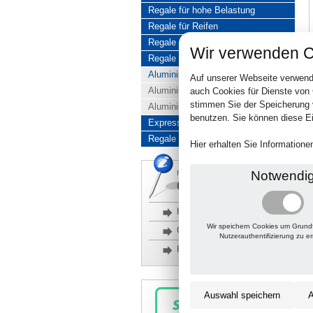
Regale für hohe Belastung
Regale für Reifen
Regale aus Edelstahl
Wir verwenden C
Regale aus Aluminium
Aluminiumregale komplett
Auf unserer Webseite verwend
Aluminiumregal Baukasten
auch Cookies für Dienste von
stimmen Sie der Speicherung 
Aluminiumregal Kombinationen
benutzen. Sie können diese Ei
Express-Produkte
Regale Reduziert
Hier erhalten Sie Information
Notwendi
Rückfragen, Hilfe, Bestellen?
06201 690095-0
Häufige Fragen
Wir speichern Cookies um Grund
Glossar
Nutzerauthentifizierung zu e
Kontakt
Auswahl speichern
A