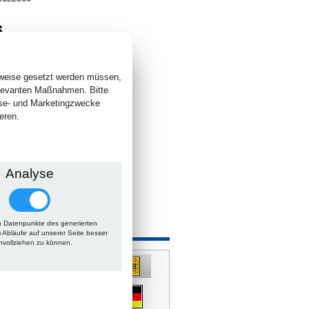
6
. +
Versand
 lieferbar
sweise gesetzt werden müssen,
elevanten Maßnahmen. Bitte
yse- und Marketingzwecke
eren.
Analyse
 Datenpunkte des generierten
 auch
m Abläufe auf unserer Seite besser
hvollziehen zu können.