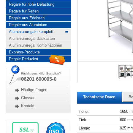
Regale für hohe Belastung
Regale für Reifen
Regale aus Edelstahl
Regale aus Aluminium
Aluminiumregale komplett
Aluminiumregal Baukasten
Aluminiumregal Kombinationen
Express-Produkte
Regale Reduziert
Rückfragen, Hilfe, Bestellen?
06201 690095-0
Häufige Fragen
Technische Daten
Be
Glossar
Kontakt
Höhe:
1650 
Tiefe:
600 m
Länge:
925 m