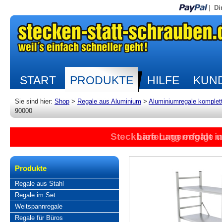
|
Di
START
PRODUKTE
HILFE
KUND
Sie sind hier:
Shop
>
Regale aus Aluminium
>
Aluminiumregale komplet
90000
Steckbare Lagerregale 
Lieferung erfolgt 
Produkte
Regale aus Stahl
Regale im Set
Weitspannregale
Regale für Büros