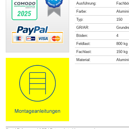
Ausführung:
Fachböd
Farbe:
Alumini
Typ:
150
GR/AR:
Grundr
Böden:
4
Feldlast:
800 kg
Fachlast:
150 kg
Material:
Alumin