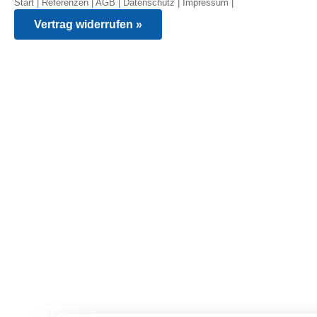
Start
|
Referenzen
|
AGB
|
Datenschutz
|
Impressum
|
Vertrag widerrufen »