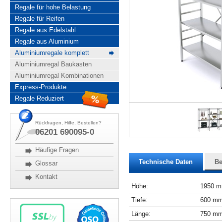
Regale für hohe Belastung
Regale für Reifen
Regale aus Edelstahl
Regale aus Aluminium
Aluminiumregale komplett
Aluminiumregal Baukasten
Aluminiumregal Kombinationen
Express-Produkte
Regale Reduziert
Rückfragen, Hilfe, Bestellen?
06201 690095-0
Häufige Fragen
Technische Daten
Be
Glossar
Kontakt
Höhe:
1950 
Tiefe:
600 m
Länge:
750 m