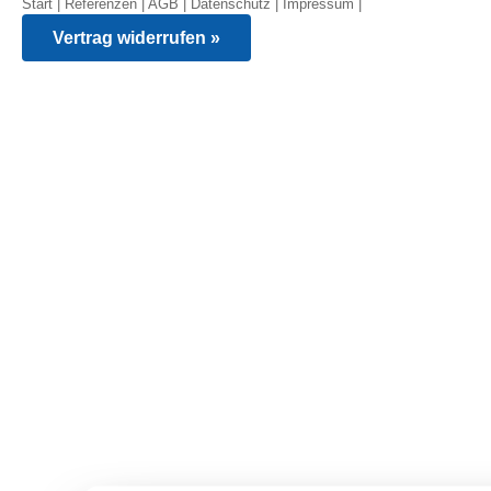
Start
|
Referenzen
|
AGB
|
Datenschutz
|
Impressum
|
Vertrag widerrufen »