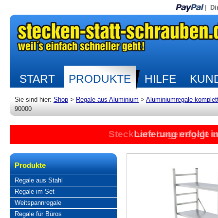
|
Di
START
PRODUKTE
HILFE
KUND
Sie sind hier:
Shop
>
Regale aus Aluminium
>
Aluminiumregale komplet
90000
Steckbare Lagerregale 
Lieferung erfolgt 
Produkte
Regale aus Stahl
Regale im Set
Weitspannregale
Regale für Büros