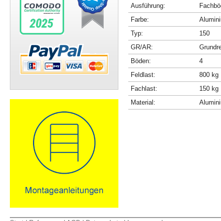
Ausführung:
Fachböd
Farbe:
Alumini
Typ:
150
GR/AR:
Grundr
Böden:
4
Feldlast:
800 kg
Fachlast:
150 kg
Material:
Alumin