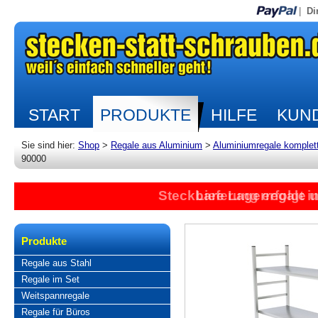
|
Di
START
PRODUKTE
HILFE
KUND
Sie sind hier:
Shop
>
Regale aus Aluminium
>
Aluminiumregale komplet
90000
Steckbare Lagerregale 
Lieferung erfolgt 
Produkte
Regale aus Stahl
Regale im Set
Weitspannregale
Regale für Büros