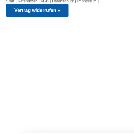
Start
|
Referenzen
|
AGB
|
Datenschutz
|
Impressum
|
Vertrag widerrufen »