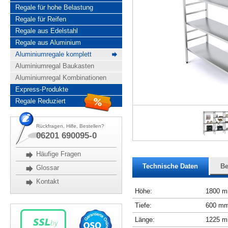
Regale für hohe Belastung
Regale für Reifen
Regale aus Edelstahl
Regale aus Aluminium
Aluminiumregale komplett
Aluminiumregal Baukasten
Aluminiumregal Kombinationen
Express-Produkte
Regale Reduziert
Rückfragen, Hilfe, Bestellen?
06201 690095-0
Häufige Fragen
Technische Daten
Be
Glossar
Kontakt
Höhe:
1800 
Tiefe:
600 m
Länge:
1225 