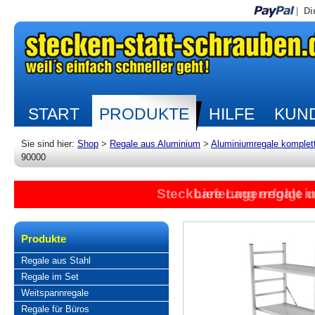
|
Di
START
PRODUKTE
HILFE
KUND
Sie sind hier:
Shop
>
Regale aus Aluminium
>
Aluminiumregale komplet
90000
Steckbare Lagerregale 
Lieferung erfolgt 
Produkte
Regale aus Stahl
Regale im Set
Weitspannregale
Regale für Büros