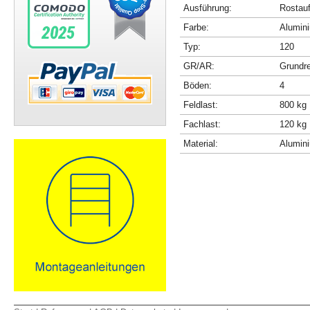
Ausführung:
Rostau
Farbe:
Alumini
Typ:
120
GR/AR:
Grundr
Böden:
4
Feldlast:
800 kg
Fachlast:
120 kg
Material:
Alumin