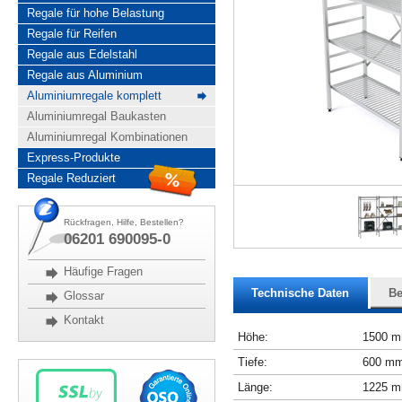
Regale für hohe Belastung
Regale für Reifen
Regale aus Edelstahl
Regale aus Aluminium
Aluminiumregale komplett
Aluminiumregal Baukasten
Aluminiumregal Kombinationen
Express-Produkte
Regale Reduziert
Rückfragen, Hilfe, Bestellen?
06201 690095-0
Häufige Fragen
Technische Daten
Be
Glossar
Kontakt
Höhe:
1500 
Tiefe:
600 m
Länge:
1225 