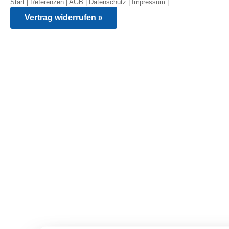
Start
|
Referenzen
|
AGB
|
Datenschutz
|
Impressum
|
Vertrag widerrufen »