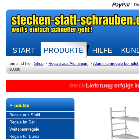
|
Di
START
PRODUKTE
HILFE
KUND
Sie sind hier:
Shop
>
Regale aus Aluminium
>
Aluminiumregale komplet
90000
Steckbare Lagerregale 
Lieferung erfolgt 
Produkte
Regale aus Stahl
Regale im Set
Weitspannregale
Regale für Büros