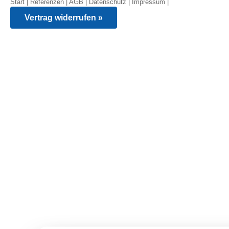
Start
|
Referenzen
|
AGB
|
Datenschutz
|
Impressum
|
Vertrag widerrufen »