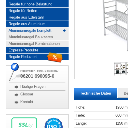
Regale für hohe Belastung
Regale für Reifen
Regale aus Edelstahl
Regale aus Aluminium
Aluminiumregale komplett
Aluminiumregal Baukasten
Aluminiumregal Kombinationen
Express-Produkte
Regale Reduziert
Rückfragen, Hilfe, Bestellen?
06201 690095-0
Häufige Fragen
Technische Daten
Be
Glossar
Kontakt
Höhe:
1950 
Tiefe:
600 m
Länge:
1150 