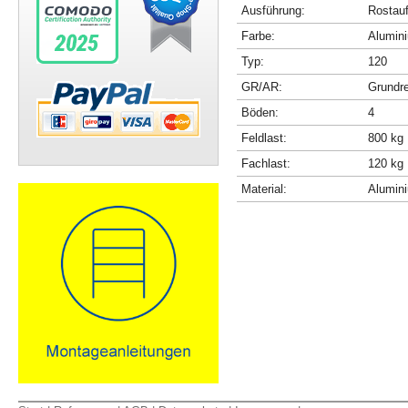
Ausführung:
Rostau
Farbe:
Alumini
Typ:
120
GR/AR:
Grundr
Böden:
4
Feldlast:
800 kg
Fachlast:
120 kg
Material:
Alumin