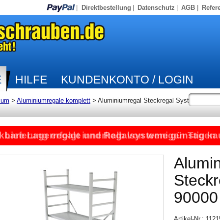
|
Direktbestellung
|
Datenschutz
|
AGB
|
Refer
E
HILFE
KUNDENKONTO / LOGIN
ium
>
Aluminiumregale komplett
>
Aluminiumregal Steckregal System
kbare Lagerregale und Regalsysteme günstig ka
Lieferung erfolgt innerhalb von wenigen Tagen
Alumi
Steck
90000
Artikel-Nr.: 112