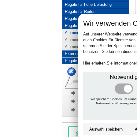
Regale für hohe Belastung
Regale für Reifen
Regale aus Edelstahl
Wir verwenden C
Regale aus Aluminium
Aluminiumregale komplett
Auf unserer Webseite verwend
Aluminiumregal Baukasten
auch Cookies für Dienste von
stimmen Sie der Speicherung 
Aluminiumregal Kombinationen
benutzen. Sie können diese Ei
Express-Produkte
Regale Reduziert
Hier erhalten Sie Information
Notwendi
Rückfragen, Hilfe, Bestellen?
06201 690095-0
Häufige Fragen
Wir speichern Cookies um Grund
Glossar
Nutzerauthentifizierung zu e
Kontakt
Auswahl speichern
A