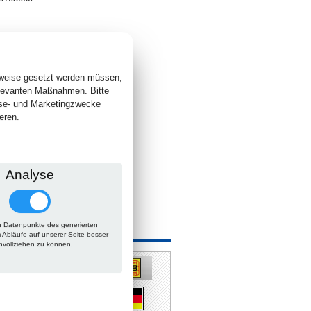
1
. +
Versand
 lieferbar
sweise gesetzt werden müssen,
elevanten Maßnahmen. Bitte
yse- und Marketingzwecke
eren.
Analyse
 Datenpunkte des generierten
 auch
m Abläufe auf unserer Seite besser
hvollziehen zu können.