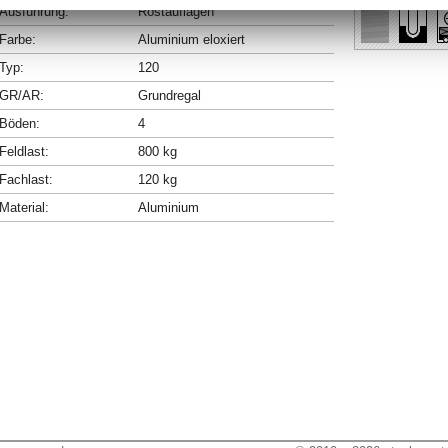
Ausführung:
Rostauflagen
Farbe:
Aluminium eloxiert
Typ:
120
GR/AR:
Grundregal
Böden:
4
Feldlast:
800 kg
Fachlast:
120 kg
Material:
Aluminium