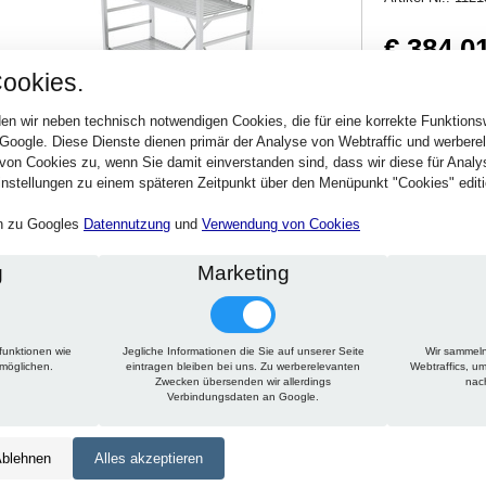
€ 384,0
ookies.
456,97 € inkl. MwSt
Verfügbarkeit:
Sofort
en wir neben technisch notwendigen Cookies, die für eine korrekte Funktion
 Google. Diese Dienste dienen primär der Analyse von Webtraffic und werber
von Cookies zu, wenn Sie damit einverstanden sind, dass wir diese für Anal
Stck.
nstellungen zu einem späteren Zeitpunkt über den Menüpunkt "Cookies" editi
en zu Googles
Datennutzung
und
Verwendung von Cookies
g
Marketing
funktionen wie
Jegliche Informationen die Sie auf unserer Seite
Wir sammeln
Technische Daten
Beschreibung
Zu diesem Artikel passt
rmöglichen.
eintragen bleiben bei uns. Zu werberelevanten
Webtraffics, u
Zwecken übersenden wir allerdings
nac
Verbindungsdaten an Google.
Höhe:
1500 mm
Tiefe:
600 mm
blehnen
Alles akzeptieren
Länge:
1050 mm