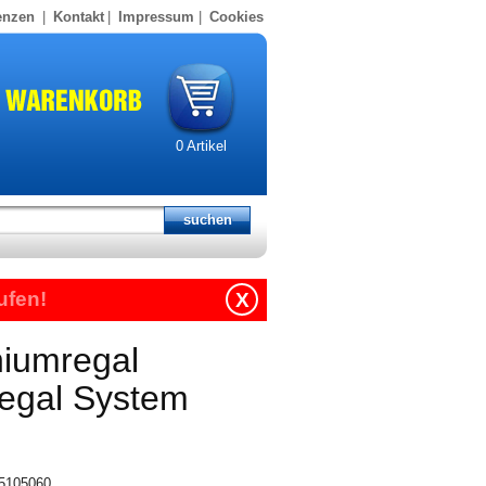
enzen
|
Kontakt
|
Impressum
|
Cookies
0
Artikel
ufen!
X
niumregal
regal System
15105060