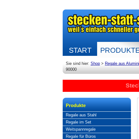
START
PRODUKT
Sie sind hier:
Shop
>
Regale aus Alumin
90000
Stec
Produkte
Regale aus Stahl
Regale im Set
Weitspannregale
Regale für Büros