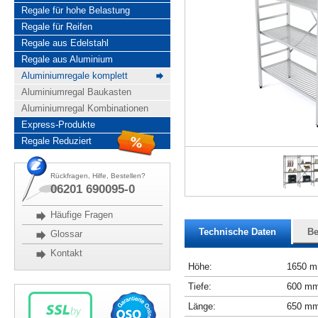
Regale für hohe Belastung
Regale für Reifen
Regale aus Edelstahl
Regale aus Aluminium
Aluminiumregale komplett
Aluminiumregal Baukasten
Aluminiumregal Kombinationen
Express-Produkte
Regale Reduziert
Rückfragen, Hilfe, Bestellen?
06201 690095-0
Häufige Fragen
Technische Daten
Be
Glossar
Kontakt
Höhe:
1650 
Tiefe:
600 m
Länge:
650 m