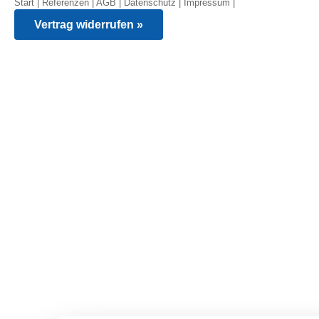
Start
|
Referenzen
|
AGB
|
Datenschutz
|
Impressum
|
Vertrag widerrufen »