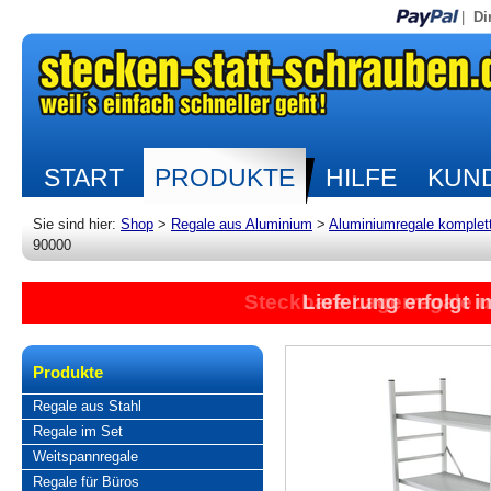
|
Di
START
PRODUKTE
HILFE
KUND
Sie sind hier:
Shop
>
Regale aus Aluminium
>
Aluminiumregale komplet
90000
Steckbare Lagerregale 
Lieferung erfolgt 
Produkte
Regale aus Stahl
Regale im Set
Weitspannregale
Regale für Büros