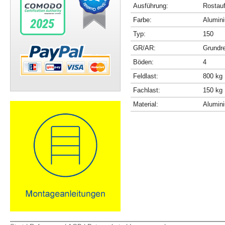
Ausführung:
Rostau
Farbe:
Alumini
Typ:
150
GR/AR:
Grundr
Böden:
4
Feldlast:
800 kg
Fachlast:
150 kg
Material:
Alumin