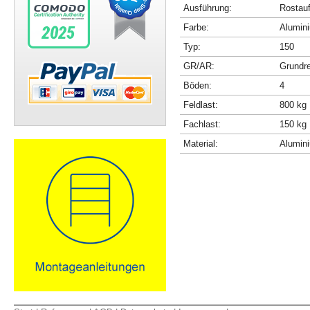
Ausführung:
Rostau
Farbe:
Alumini
Typ:
150
GR/AR:
Grundr
Böden:
4
Feldlast:
800 kg
Fachlast:
150 kg
Material:
Alumin