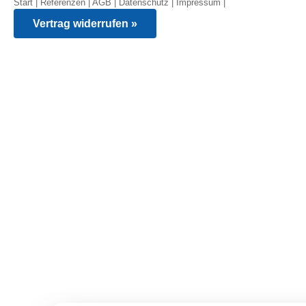
Start
|
Referenzen
|
AGB
|
Datenschutz
|
Impressum
|
Vertrag widerrufen »