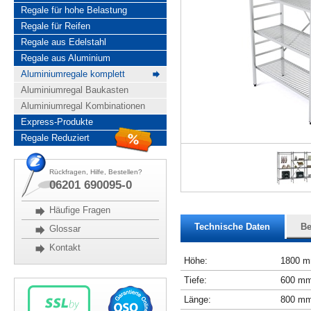
Regale für hohe Belastung
Regale für Reifen
Regale aus Edelstahl
Regale aus Aluminium
Aluminiumregale komplett
Aluminiumregal Baukasten
Aluminiumregal Kombinationen
Express-Produkte
Regale Reduziert
Rückfragen, Hilfe, Bestellen?
06201 690095-0
Häufige Fragen
Technische Daten
Be
Glossar
Kontakt
Höhe:
1800 
Tiefe:
600 m
Länge:
800 m