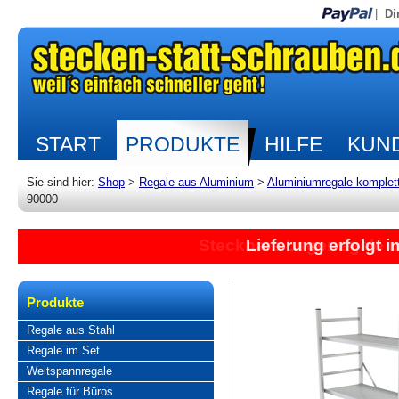
|
Di
START
PRODUKTE
HILFE
KUND
Sie sind hier:
Shop
>
Regale aus Aluminium
>
Aluminiumregale komplet
90000
Lieferung erfolgt 
Produkte
Regale aus Stahl
Regale im Set
Weitspannregale
Regale für Büros