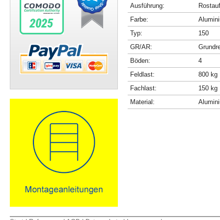
Ausführung:
Rostau
Farbe:
Alumini
Typ:
150
GR/AR:
Grundr
Böden:
4
Feldlast:
800 kg
Fachlast:
150 kg
Material:
Alumin