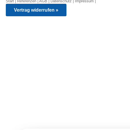
Start
|
Referenzen
|
AGB
|
Datenschutz
|
Impressum
|
Vertrag widerrufen »