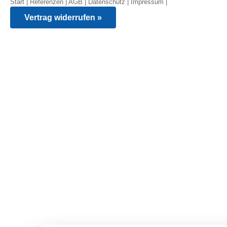
Start
|
Referenzen
|
AGB
|
Datenschutz
|
Impressum
|
Vertrag widerrufen »