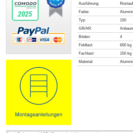
Ausführung:
Rostau
Farbe:
Alumini
Typ:
150
GR/AR:
Anbaur
Böden:
4
Feldlast:
600 kg
Fachlast:
150 kg
Material:
Alumin