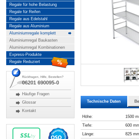
Regale für hohe Belastung
Regale für Reifen
Regale aus Edelstahl
Regale aus Aluminium
Aluminiumregale komplett
Aluminiumregal Baukasten
Aluminiumregal Kombinationen
Express-Produkte
Regale Reduziert
Rückfragen, Hilfe, Bestellen?
06201 690095-0
Häufige Fragen
Technische Daten
Be
Glossar
Kontakt
Höhe:
1500 
Tiefe:
600 m
Länge:
825 m