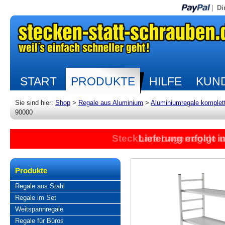
|
Di
START
PRODUKTE
HILFE
KUND
Sie sind hier:
Shop
>
Regale aus Aluminium
>
Aluminiumregale komplet
90000
Steckbare Lagerregale 
Lieferung erfolgt 
Produkte
Regale aus Stahl
Regale im Set
Weitspannregale
Regale für Büros