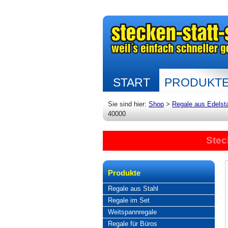
START
PRODUKT
Sie sind hier:
Shop
>
Regale aus Edelst
40000
Stec
Produkte
Regale aus Stahl
Regale im Set
Weitspannregale
Regale für Büros