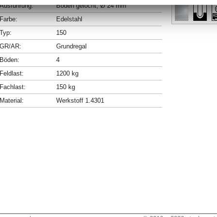
Ausführung:
Böden gelocht, Ø 24 mm
Farbe:
Edelstahl
Typ:
150
GR/AR:
Grundregal
Böden:
4
Feldlast:
1200 kg
Fachlast:
150 kg
Material:
Werkstoff 1.4301