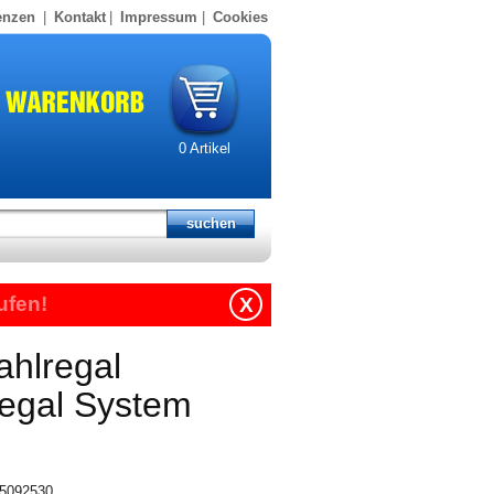
enzen
|
Kontakt
|
Impressum
|
Cookies
0
Artikel
ufen!
X
ahlregal
regal System
315092530