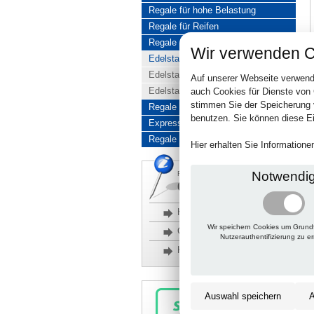
Regale für hohe Belastung
Regale für Reifen
Regale aus Edelstahl
Wir verwenden C
Edelstahlregale komplett
Edelstahlregal Baukasten
Auf unserer Webseite verwend
Edelstahlregal Kombinationen
auch Cookies für Dienste von
stimmen Sie der Speicherung 
Regale aus Aluminium
benutzen. Sie können diese Ei
Express-Produkte
Regale Reduziert
Hier erhalten Sie Information
Notwendi
Rückfragen, Hilfe, Bestellen?
06201 690095-0
Häufige Fragen
Wir speichern Cookies um Grund
Glossar
Nutzerauthentifizierung zu e
Kontakt
Auswahl speichern
A