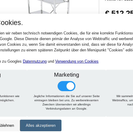
€ 512,2
ookies.
609,58 € inkl. MwSt
Verfügbarkeit:
Sofort
en wir neben technisch notwendigen Cookies, die für eine korrekte Funktion
 Google. Diese Dienste dienen primär der Analyse von Webtraffic und werber
von Cookies zu, wenn Sie damit einverstanden sind, dass wir diese für Anal
Stck.
nstellungen zu einem späteren Zeitpunkt über den Menüpunkt "Cookies" editi
en zu Googles
Datennutzung
und
Verwendung von Cookies
g
Marketing
funktionen wie
Jegliche Informationen die Sie auf unserer Seite
Wir sammeln
Technische Daten
Beschreibung
Zu diesem Artikel passt
rmöglichen.
eintragen bleiben bei uns. Zu werberelevanten
Webtraffics, u
Zwecken übersenden wir allerdings
nac
Verbindungsdaten an Google.
Höhe:
1500 mm
Tiefe:
300 mm
blehnen
Alles akzeptieren
Länge:
925 mm