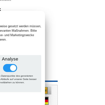
5
. +
Versand
 lieferbar
sweise gesetzt werden müssen,
elevanten Maßnahmen. Bitte
yse- und Marketingzwecke
eren.
Analyse
 Datenpunkte des generierten
 auch
m Abläufe auf unserer Seite besser
hvollziehen zu können.