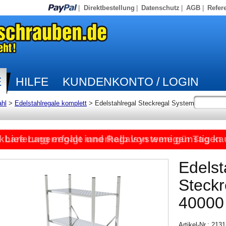
|
Direktbestellung
|
Datenschutz
|
AGB
|
Refer
E
HILFE
KUNDENKONTO / LOGIN
ahl
>
Edelstahlregale komplett
>
Edelstahlregal Steckregal System
kbare Lagerregale und Regalsysteme günstig ka
Lieferung erfolgt innerhalb von wenigen Tagen
Edelst
Steck
40000
Artikel-Nr.: 21