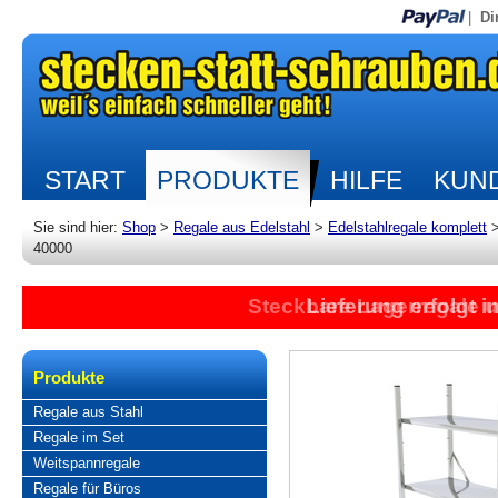
|
Di
START
PRODUKTE
HILFE
KUND
Sie sind hier:
Shop
>
Regale aus Edelstahl
>
Edelstahlregale komplett
40000
Steckbare Lagerregale 
Lieferung erfolgt 
Produkte
Regale aus Stahl
Regale im Set
Weitspannregale
Regale für Büros