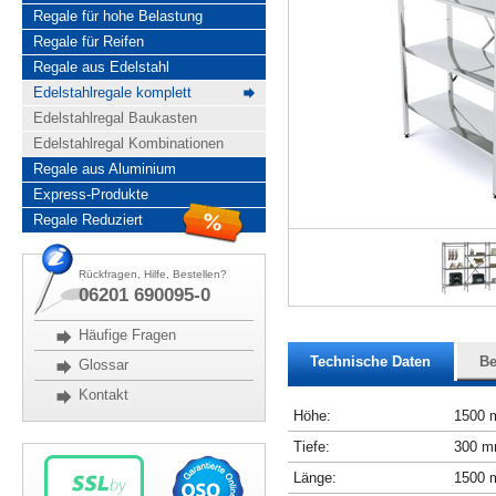
Regale für hohe Belastung
Regale für Reifen
Regale aus Edelstahl
Edelstahlregale komplett
Edelstahlregal Baukasten
Edelstahlregal Kombinationen
Regale aus Aluminium
Express-Produkte
Regale Reduziert
Rückfragen, Hilfe, Bestellen?
06201 690095-0
Häufige Fragen
Technische Daten
Be
Glossar
Kontakt
Höhe:
1500
Tiefe:
300 
Länge:
1500