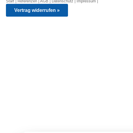
Start
|
Referenzen
|
AGB
|
Datenschutz
|
Impressum
|
Vertrag widerrufen »