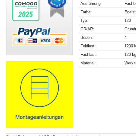
Ausführung:
Fachbö
Farbe:
Edelst
Typ:
120
GR/AR:
Grundr
Böden:
4
Feldlast:
1200 
Fachlast:
120 k
Material:
Werkst