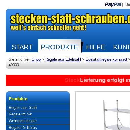
|
Di
START
PRODUKTE
HILFE
KUND
Sie sind hier:
Shop
>
Regale aus Edelstahl
>
Edelstahlregale komplett
40000
Lieferung erfolgt 
Produkte
Regale aus Stahl
Regale im Set
Weitspannregale
Regale für Büros