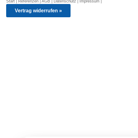
Start
|
Referenzen
|
AGB
|
Datenschutz
|
Impressum
|
Vertrag widerrufen »