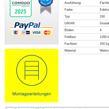
Ausführung:
Fachbö
Farbe:
Edelst
Typ:
150
GR/AR:
Grundr
Böden:
4
Feldlast:
1200 
Fachlast:
150 k
Material:
Werkst