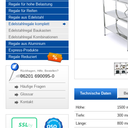
Regale für hohe Belastung
Regale für Reifen
Regale aus Edelstahl
Edelstahlregale komplett
Edelstahlregal Baukasten
Edelstahlregal Kombinationen
Regale aus Aluminium
Express-Produkte
Regale Reduziert
Rückfragen, Hilfe, Bestellen?
06201 690095-0
Häufige Fragen
Technische Daten
Be
Glossar
Kontakt
Höhe:
1500
Tiefe:
300 
Länge:
800 