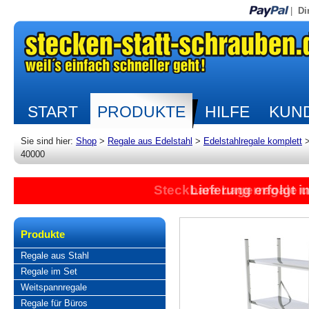
|
Di
START
PRODUKTE
HILFE
KUND
Sie sind hier:
Shop
>
Regale aus Edelstahl
>
Edelstahlregale komplett
40000
Steckbare Lagerregale 
Lieferung erfolgt 
Produkte
Regale aus Stahl
Regale im Set
Weitspannregale
Regale für Büros