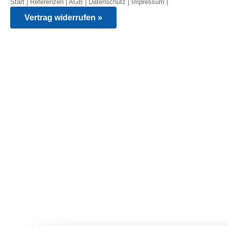
Start
|
Referenzen
|
AGB
|
Datenschutz
|
Impressum
|
Vertrag widerrufen »