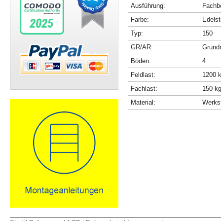
Ausführung:
Fachbö
Farbe:
Edelst
Typ:
150
GR/AR:
Grundr
Böden:
4
Feldlast:
1200 
Fachlast:
150 k
Material:
Werkst