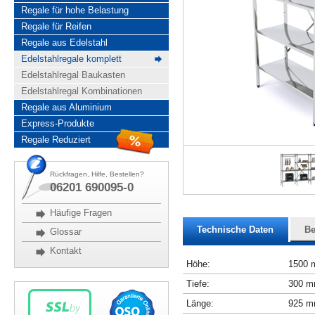
Regale für hohe Belastung
Regale für Reifen
Regale aus Edelstahl
Edelstahlregale komplett
Edelstahlregal Baukasten
Edelstahlregal Kombinationen
Regale aus Aluminium
Express-Produkte
Regale Reduziert
Rückfragen, Hilfe, Bestellen?
06201 690095-0
Häufige Fragen
Technische Daten
Be
Glossar
Kontakt
Höhe:
1500
Tiefe:
300 
Länge:
925 