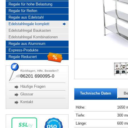
Regale für hohe Belastung
Regale für Reifen
Regale aus Edelstahl
Edelstahlregale komplett
Edelstahlregal Baukasten
Edelstahlregal Kombinationen
Regale aus Aluminium
Express-Produkte
Regale Reduziert
Rückfragen, Hilfe, Bestellen?
06201 690095-0
Häufige Fragen
Technische Daten
Be
Glossar
Kontakt
Höhe:
1650
Tiefe:
300 
Länge:
600 