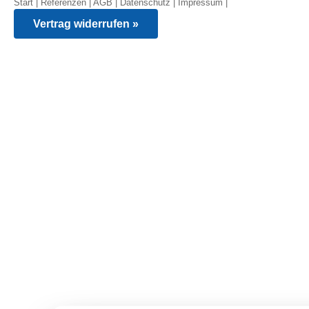
Start
|
Referenzen
|
AGB
|
Datenschutz
|
Impressum
|
Vertrag widerrufen »