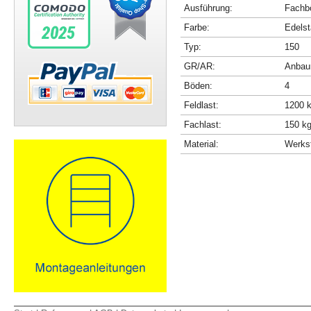
Ausführung:
Fachbö
Farbe:
Edelst
Typ:
150
GR/AR:
Anbau
Böden:
4
Feldlast:
1200 
Fachlast:
150 k
Material:
Werkst