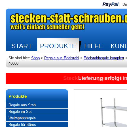
|
Di
START
PRODUKTE
HILFE
KUND
Sie sind hier:
Shop
>
Regale aus Edelstahl
>
Edelstahlregale komplett
40000
Lieferung erfolgt 
Produkte
Regale aus Stahl
Regale im Set
Weitspannregale
Regale für Büros