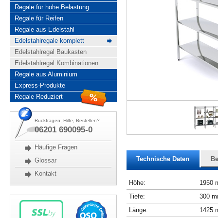
Regale für hohe Belastung
Regale für Reifen
Regale aus Edelstahl
Edelstahlregale komplett
Edelstahlregal Baukasten
Edelstahlregal Kombinationen
Regale aus Aluminium
Express-Produkte
Regale Reduziert
Rückfragen, Hilfe, Bestellen?
06201 690095-0
Häufige Fragen
Technische Daten
Be
Glossar
Kontakt
Höhe:
1950
Tiefe:
300 
Länge:
1425