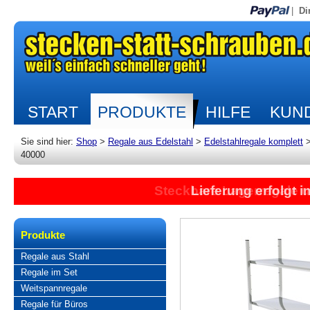
|
Di
START
PRODUKTE
HILFE
KUND
Sie sind hier:
Shop
>
Regale aus Edelstahl
>
Edelstahlregale komplett
40000
Steckbare Lagerregale 
Lieferung erfolgt 
Produkte
Regale aus Stahl
Regale im Set
Weitspannregale
Regale für Büros