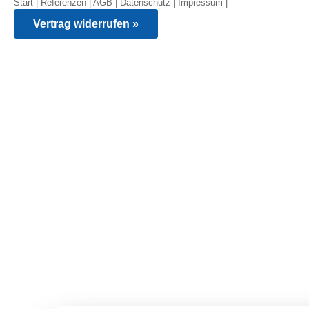
Start
|
Referenzen
|
AGB
|
Datenschutz
|
Impressum
|
Vertrag widerrufen »