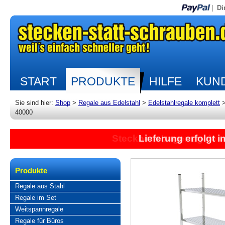
|
Di
START
PRODUKTE
HILFE
KUND
Sie sind hier:
Shop
>
Regale aus Edelstahl
>
Edelstahlregale komplett
40000
Lieferung erfolgt 
Produkte
Regale aus Stahl
Regale im Set
Weitspannregale
Regale für Büros