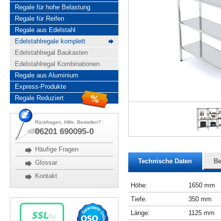
Regale für hohe Belastung
Regale für Reifen
Regale aus Edelstahl
Edelstahlregale komplett
Edelstahlregal Baukasten
Edelstahlregal Kombinationen
Regale aus Aluminium
Express-Produkte
Regale Reduziert
Rückfragen, Hilfe, Bestellen?
06201 690095-0
Häufige Fragen
Technische Daten
Be
Glossar
Kontakt
Höhe:
1650 mm
Tiefe:
350 mm
Länge:
1125 mm