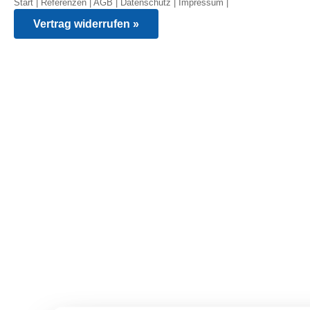
Start
|
Referenzen
|
AGB
|
Datenschutz
|
Impressum
|
Vertrag widerrufen »